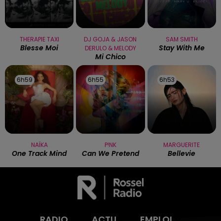
THERAPIE TAXI
DJ GOJA & JASON
SAM SMITH
Blesse Moi
Stay With Me
DERULO & MELODY
Mi Chico
6h59
6h59
6h55
6h55
6h53
6h53
NAÏKA
P!NK
MARGUERITE
One Track Mind
Can We Pretend
Bellevie
RADIO
ACTU
EMPLOI