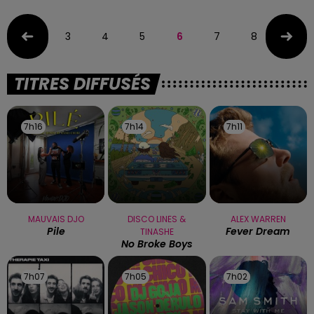
3
4
5
6
7
8
9
TITRES DIFFUSÉS
7h16
7h16
7h14
7h14
7h11
7h11
MAUVAIS DJO
DISCO LINES &
ALEX WARREN
Pile
Fever Dream
TINASHE
No Broke Boys
7h07
7h07
7h05
7h05
7h02
7h02