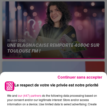
15 avril 2026
UNE BLAGNACAISE REMPORTE 4080€ SUR
TOULOUSE FM !
Continuer sans accepter
Le respect de votre vie privée est notre priorité
We and
our (447) partners
do the following data processing based on
your consent and/or our legitimate interest: Store and/or access
15 avril 2026
BRUNO CAUBET, MAIRE D'ISSUS, RÉÉLU
information on a device; Use limited data to select advertising; Create