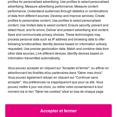
profiles for personalised advertising; Use profiles to select personalised
PRÉSIDENT DU SICOVAL
advertising; Measure advertising performance; Measure content
performance; Understand audiences through statistics or combinations
of data from different sources; Develop and improve services; Create
profiles to personalise content; Use profiles to select personalised
content; Use limited data to select content; Ensure security, prevent and
detect fraud, and fix errors; Deliver and present advertising and content;
Save and communicate privacy choices. These technologies may
process personal data such as IP address and browsing data to offer
following functionalities: Identify devices based on information actively
requested; Use precise geolocation data; Match and combine data from
14 avril 2026
other data sources; Link different devices; Identify devices based on
CAPITOLIUM : COLLABORATION
information transmitted automatically.
EXCEPTIONNELLE ENTRE LE STADE
Vous pouvez accepter en cliquant sur "Accepter et fermer", ou affiner en
TOULOUSAIN...
sélectionnant les finalités et/ou partenaires dans "Gérer mes choix".
Vous pouvez également refuser en cliquant sur "Continuer sans
accepter". Vos préférences ne s'appliqueront que pour ce site. Vous
pouvez mettre à jour vos choix, ou retirer votre consentement à tout
moment via le lien "Gérer les cookies" situé en bas de chaque page.
Accepter et fermer