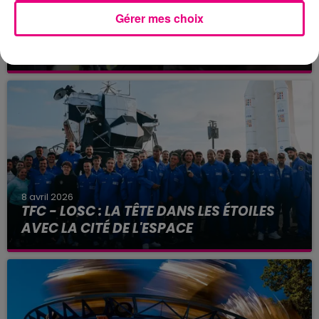
Gérer mes choix
10 avril 2026
INCENDIE : UN MORT & DEUX BLESSÉS
GRAVES AUX PRADETTES
8 avril 2026
TFC - LOSC : LA TÊTE DANS LES ÉTOILES
AVEC LA CITÉ DE L'ESPACE