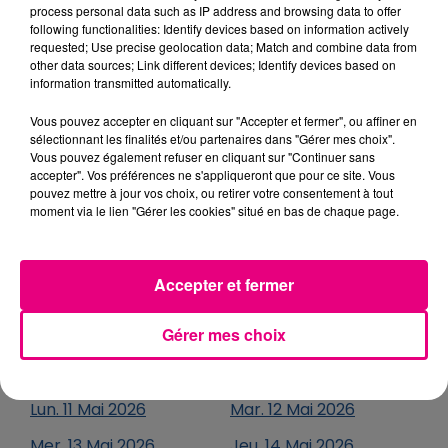
process personal data such as IP address and browsing data to offer
Jeu.
23
Avril
2026
Ven.
24
Avril
2026
following functionalities: Identify devices based on information actively
requested; Use precise geolocation data; Match and combine data from
Sam.
25
Avril
2026
Dim.
26
Avril
2026
other data sources; Link different devices; Identify devices based on
information transmitted automatically.
Lun.
27
Avril
2026
Mar.
28
Avril
2026
Mer.
29
Avril
2026
Jeu.
30
Avril
2026
Vous pouvez accepter en cliquant sur "Accepter et fermer", ou affiner en
sélectionnant les finalités et/ou partenaires dans "Gérer mes choix".
Vous pouvez également refuser en cliquant sur "Continuer sans
MAI
2026
accepter". Vos préférences ne s'appliqueront que pour ce site. Vous
pouvez mettre à jour vos choix, ou retirer votre consentement à tout
moment via le lien "Gérer les cookies" situé en bas de chaque page.
Ven.
01
Mai
2026
Sam.
02
Mai
2026
Dim.
03
Mai
2026
Lun.
04
Mai
2026
Accepter et fermer
Mar.
05
Mai
2026
Mer.
06
Mai
2026
Gérer mes choix
Jeu.
07
Mai
2026
Ven.
08
Mai
2026
Sam.
09
Mai
2026
Dim.
10
Mai
2026
Lun.
11
Mai
2026
Mar.
12
Mai
2026
Mer.
13
Mai
2026
Jeu.
14
Mai
2026