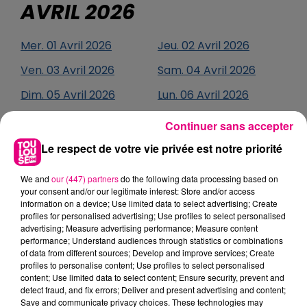
AVRIL
2026
Mer.
01
Avril
2026
Jeu.
02
Avril
2026
Ven.
03
Avril
2026
Sam.
04
Avril
2026
Dim.
05
Avril
2026
Lun.
06
Avril
2026
Mar.
07
Avril
2026
Mer.
08
Avril
2026
Continuer sans accepter
Jeu.
09
Avril
2026
Ven.
10
Avril
2026
Le respect de votre vie privée est notre priorité
Sam.
11
Avril
2026
Dim.
12
Avril
2026
We and
our (447) partners
do the following data processing based on
your consent and/or our legitimate interest: Store and/or access
Lun.
13
Avril
2026
Mar.
14
Avril
2026
information on a device; Use limited data to select advertising; Create
profiles for personalised advertising; Use profiles to select personalised
Mer.
15
Avril
2026
Jeu.
16
Avril
2026
advertising; Measure advertising performance; Measure content
performance; Understand audiences through statistics or combinations
Ven.
17
Avril
2026
Sam.
18
Avril
2026
of data from different sources; Develop and improve services; Create
profiles to personalise content; Use profiles to select personalised
Dim.
19
Avril
2026
Lun.
20
Avril
2026
content; Use limited data to select content; Ensure security, prevent and
detect fraud, and fix errors; Deliver and present advertising and content;
Mar.
21
Avril
2026
Mer.
22
Avril
2026
Save and communicate privacy choices. These technologies may