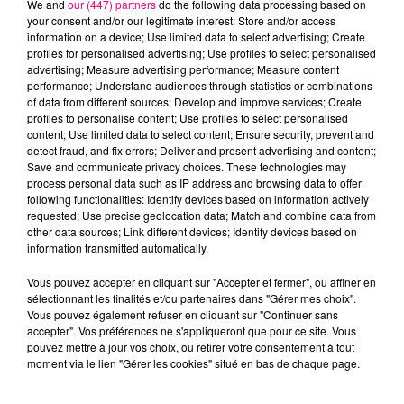
We and
our (447) partners
do the following data processing based on
your consent and/or our legitimate interest: Store and/or access
information on a device; Use limited data to select advertising; Create
profiles for personalised advertising; Use profiles to select personalised
advertising; Measure advertising performance; Measure content
performance; Understand audiences through statistics or combinations
Titre de l'offre d'emploi
*
of data from different sources; Develop and improve services; Create
profiles to personalise content; Use profiles to select personalised
content; Use limited data to select content; Ensure security, prevent and
detect fraud, and fix errors; Deliver and present advertising and content;
Save and communicate privacy choices. These technologies may
process personal data such as IP address and browsing data to offer
Taille maximum : 150 caractères
following functionalities: Identify devices based on information actively
requested; Use precise geolocation data; Match and combine data from
Secteur d'activité
*
other data sources; Link different devices; Identify devices based on
information transmitted automatically.
Vous pouvez accepter en cliquant sur "Accepter et fermer", ou affiner en
sélectionnant les finalités et/ou partenaires dans "Gérer mes choix".
Vous pouvez également refuser en cliquant sur "Continuer sans
Texte d'introduction
*
accepter". Vos préférences ne s'appliqueront que pour ce site. Vous
pouvez mettre à jour vos choix, ou retirer votre consentement à tout
moment via le lien "Gérer les cookies" situé en bas de chaque page.