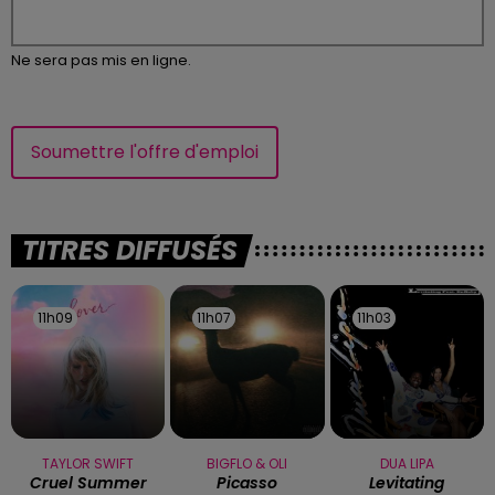
Ne sera pas mis en ligne.
Soumettre l'offre d'emploi
TITRES DIFFUSÉS
11h09
11h09
11h07
11h07
11h03
11h03
TAYLOR SWIFT
BIGFLO & OLI
DUA LIPA
Cruel Summer
Picasso
Levitating