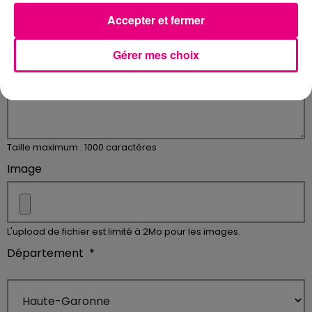
Taille maximum : 255 caractères
Accepter et fermer
Description
*
Gérer mes choix
Taille maximum : 1000 caractères
Image
L'upload de fichier est limité à 2Mo pour les images.
Département
*