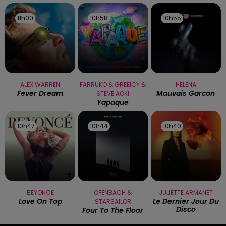
11h00
11h00
10h58
10h58
10h55
10h55
ALEX WARREN
FARRUKO & GREEICY &
HELENA
Fever Dream
Mauvais Garcon
STEVE AOKI
Yapaque
10h47
10h47
10h44
10h44
10h40
10h40
BEYONCE
OFENBACH &
JULIETTE ARMANET
Love On Top
Le Dernier Jour Du
STARSAILOR
Disco
Four To The Floor