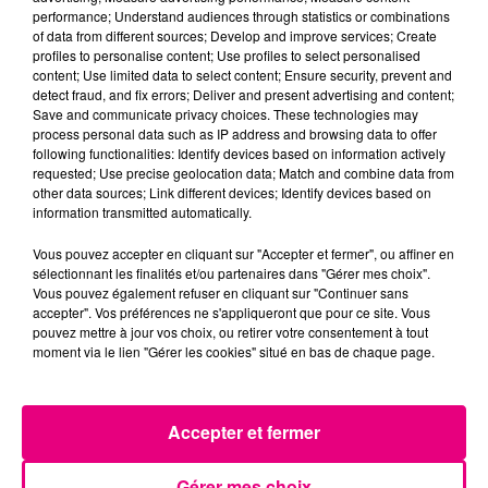
performance; Understand audiences through statistics or combinations
of data from different sources; Develop and improve services; Create
profiles to personalise content; Use profiles to select personalised
content; Use limited data to select content; Ensure security, prevent and
detect fraud, and fix errors; Deliver and present advertising and content;
Save and communicate privacy choices. These technologies may
process personal data such as IP address and browsing data to offer
following functionalities: Identify devices based on information actively
requested; Use precise geolocation data; Match and combine data from
24 juillet 2026
INCENDIE À PLAISANCE-DU-TOUCH : DES
other data sources; Link different devices; Identify devices based on
information transmitted automatically.
HABITATIONS ÉVACUÉES FACE À...
Alors que la Haute-Garonne est en vigilance
Vous pouvez accepter en cliquant sur "Accepter et fermer", ou affiner en
sélectionnant les finalités et/ou partenaires dans "Gérer mes choix".
rouge pour risque très élevé de feux de forêt, un
Vous pouvez également refuser en cliquant sur "Continuer sans
nouvel incendie spectaculaire s'est déclaré ce
accepter". Vos préférences ne s'appliqueront que pour ce site. Vous
vendredi...
pouvez mettre à jour vos choix, ou retirer votre consentement à tout
moment via le lien "Gérer les cookies" situé en bas de chaque page.
Accepter et fermer
23 juillet 2026
VIOLENT INCENDIE AU NORD DE
Gérer mes choix