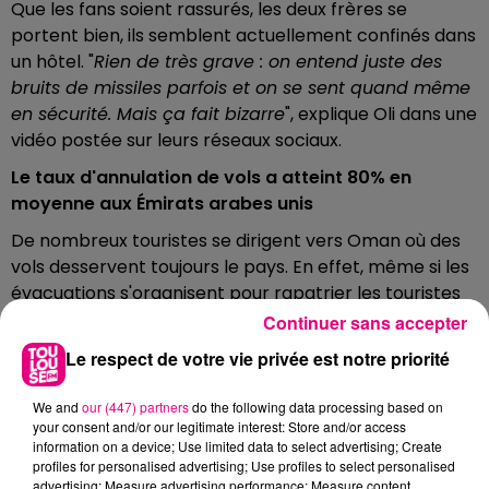
Que les fans soient rassurés, les deux frères se
portent bien, ils semblent actuellement confinés dans
un hôtel. "
Rien de très grave : on entend juste des
bruits de missiles parfois et on se sent quand même
en sécurité. Mais ça fait bizarre
", explique Oli dans une
vidéo postée sur leurs réseaux sociaux.
Le taux d'annulation de vols a atteint 80% en
moyenne aux Émirats arabes unis
De nombreux touristes se dirigent vers Oman où des
vols desservent toujours le pays. En effet, même si les
évacuations s'organisent pour rapatrier les touristes
et expatriés, le taux d'annulation de vols a atteint 80%
Continuer sans accepter
en moyenne aux Émirats arabes unis.
Le respect de votre vie privée est notre priorité
We and
our (447) partners
do the following data processing based on
your consent and/or our legitimate interest: Store and/or access
FILS D'ACTUS
information on a device; Use limited data to select advertising; Create
profiles for personalised advertising; Use profiles to select personalised
advertising; Measure advertising performance; Measure content