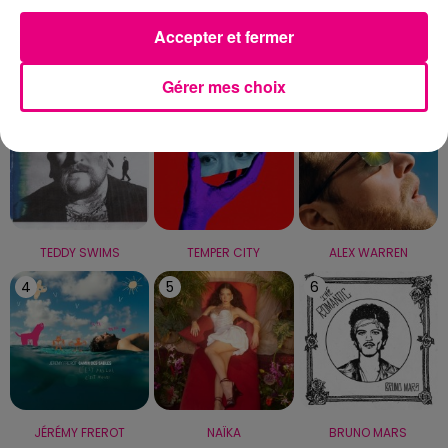
Accepter et fermer
LE TOP
Gérer mes choix
1
2
3
TEDDY SWIMS
TEMPER CITY
ALEX WARREN
4
5
6
JÉRÉMY FREROT
NAÏKA
BRUNO MARS