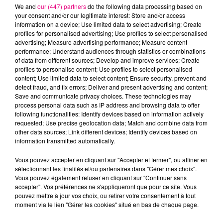
We and
our (447) partners
do the following data processing based on
your consent and/or our legitimate interest: Store and/or access
information on a device; Use limited data to select advertising; Create
profiles for personalised advertising; Use profiles to select personalised
advertising; Measure advertising performance; Measure content
Cancer
Lion
Vierge
performance; Understand audiences through statistics or combinations
of data from different sources; Develop and improve services; Create
profiles to personalise content; Use profiles to select personalised
content; Use limited data to select content; Ensure security, prevent and
detect fraud, and fix errors; Deliver and present advertising and content;
Save and communicate privacy choices. These technologies may
process personal data such as IP address and browsing data to offer
following functionalities: Identify devices based on information actively
requested; Use precise geolocation data; Match and combine data from
Balance
Scorpion
Sagittaire
other data sources; Link different devices; Identify devices based on
information transmitted automatically.
Vous pouvez accepter en cliquant sur "Accepter et fermer", ou affiner en
sélectionnant les finalités et/ou partenaires dans "Gérer mes choix".
Vous pouvez également refuser en cliquant sur "Continuer sans
accepter". Vos préférences ne s'appliqueront que pour ce site. Vous
pouvez mettre à jour vos choix, ou retirer votre consentement à tout
moment via le lien "Gérer les cookies" situé en bas de chaque page.
Capricorne
Verseau
Poissons