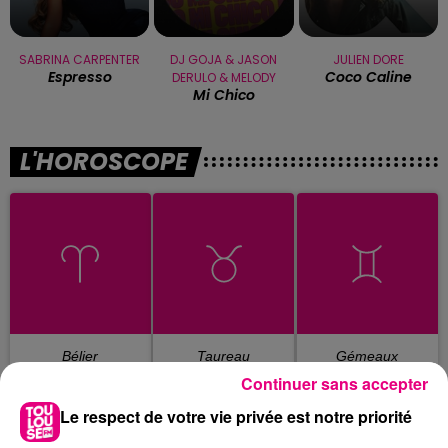
SABRINA CARPENTER
DJ GOJA & JASON
JULIEN DORE
Espresso
Coco Caline
DERULO & MELODY
Mi Chico
L'HOROSCOPE
Bélier
Taureau
Gémeaux
Continuer sans accepter
Le respect de votre vie privée est notre priorité