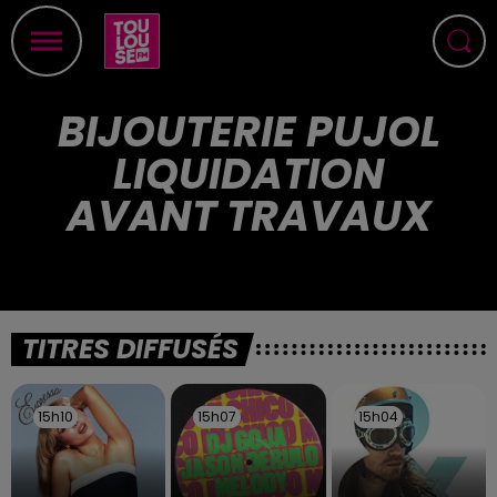
BIJOUTERIE PUJOL
LIQUIDATION
AVANT TRAVAUX
TITRES DIFFUSÉS
15h10
15h10
15h07
15h07
15h04
15h04