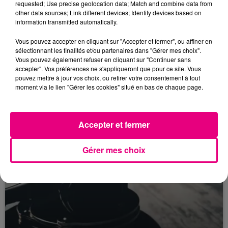
requested; Use precise geolocation data; Match and combine data from
other data sources; Link different devices; Identify devices based on
information transmitted automatically.
Vous pouvez accepter en cliquant sur "Accepter et fermer", ou affiner en
sélectionnant les finalités et/ou partenaires dans "Gérer mes choix".
22 juillet 2026
Vous pouvez également refuser en cliquant sur "Continuer sans
Toulouse : circulation perturbée dans le
accepter". Vos préférences ne s'appliqueront que pour ce site. Vous
secteur François Verdier...
pouvez mettre à jour vos choix, ou retirer votre consentement à tout
moment via le lien "Gérer les cookies" situé en bas de chaque page.
Accepter et fermer
Gérer mes choix