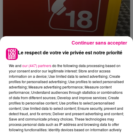
Continuer sans accepter
23 juillet 2026
Violent incendie au nord de Toulouse
Le respect de votre vie privée est notre priorité
We and
our (447) partners
do the following data processing based on
your consent and/or our legitimate interest: Store and/or access
information on a device; Use limited data to select advertising; Create
profiles for personalised advertising; Use profiles to select personalised
advertising; Measure advertising performance; Measure content
performance; Understand audiences through statistics or combinations
of data from different sources; Develop and improve services; Create
profiles to personalise content; Use profiles to select personalised
content; Use limited data to select content; Ensure security, prevent and
detect fraud, and fix errors; Deliver and present advertising and content;
Save and communicate privacy choices. These technologies may
process personal data such as IP address and browsing data to offer
following functionalities: Identify devices based on information actively