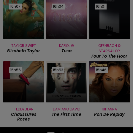
16h07
16h07
16h04
16h04
16h01
16h01
TAYLOR SWIFT
KAROL G
OFENBACH &
Elizabeth Taylor
Tusa
STARSAILOR
Four To The Floor
15h56
15h56
15h53
15h53
15h46
15h46
TEDDYBEAR
DAMIANO DAVID
RIHANNA
Chaussures
The First Time
Pon De Replay
Roses