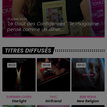
21 juillet 2026
"Le Goût des Confidences" : le magazine
pensé comme un dîner,...
TITRES DIFFUSÉS
16h21
16h21
16h18
16h18
16h10
16h10
SUPERMEN LOVERS
TAYC
BEBE REXHA
Starlight
Girlfriend
New Religion