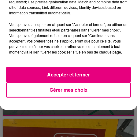
requested; Use precise geolocation data; Match and combine data from
maison d'arrêt de Seysses (Haute-Garonne).
other data sources; Link different devices; Identify devices based on
information transmitted automatically.
Vous pouvez accepter en cliquant sur "Accepter et fermer", ou affiner en
sélectionnant les finalités et/ou partenaires dans "Gérer mes choix".
FILS D'ACTUS
Vous pouvez également refuser en cliquant sur "Continuer sans
accepter". Vos préférences ne s'appliqueront que pour ce site. Vous
pouvez mettre à jour vos choix, ou retirer votre consentement à tout
moment via le lien "Gérer les cookies" situé en bas de chaque page.
Accepter et fermer
Gérer mes choix
24 juillet 2026
INCENDIE À PLAISANCE-DU-TOUCH : DES
HABITATIONS ÉVACUÉES FACE À...
Alors que la Haute-Garonne est en vigilance
rouge pour risque très élevé de feux de forêt, un
nouvel incendie spectaculaire s'est déclaré ce
vendredi...