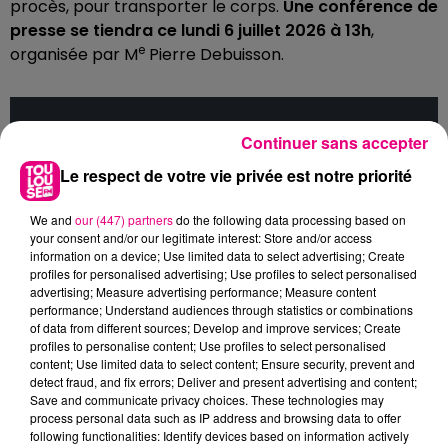
procès, pour transporter le corps.
Une conférence de
presse se tiendra ce lundi 6 juillet 2026 à 13h
,
e
organisée par M
Pierre Debuisson.
Cet élément est masqué compte-tenu du refus
Continuer sans accepter
du dépôt de cookies que vous avez exprimé. Si
Le respect de votre vie privée est notre priorité
vous souhaitez l'afficher, merci de nous donner
votre accord en cliquant sur le bouton ci-
We and
our (447) partners
do the following data processing based on
dessous.
your consent and/or our legitimate interest: Store and/or access
information on a device; Use limited data to select advertising; Create
Afficher l'élément
profiles for personalised advertising; Use profiles to select personalised
advertising; Measure advertising performance; Measure content
performance; Understand audiences through statistics or combinations
of data from different sources; Develop and improve services; Create
Cédric Jubillar a été condamné le 17 octobre 2025 à
profiles to personalise content; Use profiles to select personalised
30 ans de réclusion criminelle
par la cour d'assises du
content; Use limited data to select content; Ensure security, prevent and
detect fraud, and fix errors; Deliver and present advertising and content;
Tarn, à Albi, pour le meurtre de Delphine Aussaguel. Il
Save and communicate privacy choices. These technologies may
devait être jugé en appel le 21 septembre 2026 à
process personal data such as IP address and browsing data to offer
Toulouse. L'artisan est incarcéré depuis juin 2021 à la
following functionalities: Identify devices based on information actively