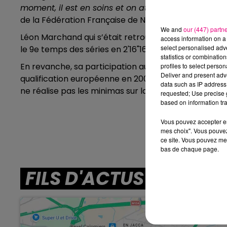
moment, il est en soins et on attend de plus ample
de la Fédération Française de Natation.
We and
our (447) partn
Léon Marchand qui s’était retrouvé par ailleurs en di
access information on a 
select personalised ad
le 9e temps des séries en 2'16"16.
statistics or combinatio
En revanche, sa participation aux championnats d'E
profiles to select person
Deliver and present adv
qualification européenne en 200m brasse. En effet, l
data such as IP address 
ne réalise pas les minimas sur la distance.
requested; Use precise g
based on information tra
Vous pouvez accepter en 
mes choix". Vous pouvez
ce site. Vous pouvez met
bas de chaque page.
10h00 - 13h00
FILS D'ACTUS
Le Bidulon