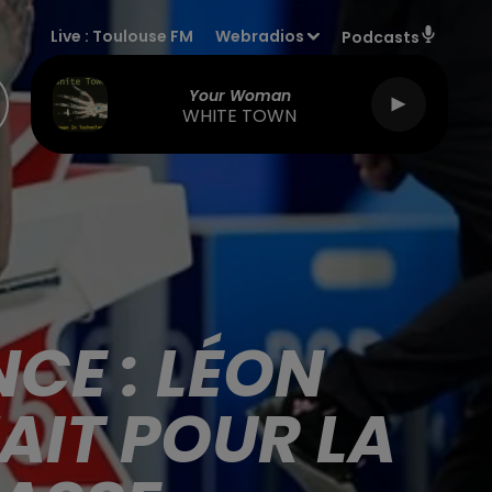
Live :
Toulouse FM
Webradios
Podcasts
Your Woman
WHITE TOWN
CE : LÉON
IT POUR LA