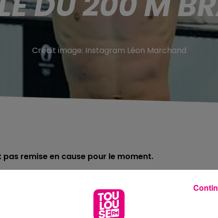
LE DU 200 M B
Crédit image:
Instagram Léon Marchand
t pas remise en cause pour le moment.
lympique ne disputera pas la finale nationale du 200
Contin
eur et a été contraint de déclarer forfait. «
Pour le