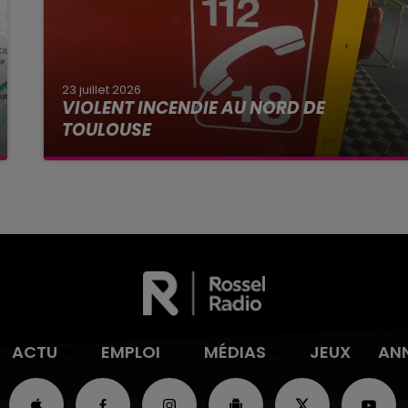
23 juillet 2026
VIOLENT INCENDIE AU NORD DE
TOULOUSE
La Haute-Garonne sera placé en alerte rouge
par Météo France ce vendredi 24 juillet aux feux
de forêt.
ACTU
EMPLOI
MÉDIAS
JEUX
AN