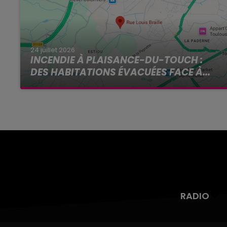
24 juillet 2026
INCENDIE À PLAISANCE-DU-TOUCH :
DES HABITATIONS ÉVACUÉES FACE À...
Alors que la Haute-Garonne est en vigilance
rouge pour risque très élevé de feux de forêt, un
nouvel incendie spectaculaire s'est déclaré ce
vendredi...
RADIO