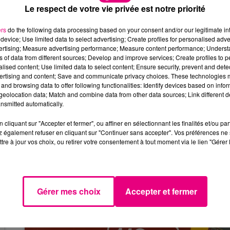
s informations
» a déclaré le directeur technique nationa
Le respect de votre vie privée est notre priorité
ers
do the following data processing based on your consent and/or our legitimate int
fficulté dans le bassin, ne parvenant pas à se qualifier av
device; Use limited data to select advertising; Create profiles for personalised adver
vertising; Measure advertising performance; Measure content performance; Unders
ns of data from different sources; Develop and improve services; Create profiles to 
urope n'est pas remise en cause pour le moment, ni sa
alised content; Use limited data to select content; Ensure security, prevent and detect
ertising and content; Save and communicate privacy choices. These technologies
e « Roi Léon » pourra être sélectionné par la FFN même s'i
and browsing data to offer following functionalities: Identify devices based on infor
eolocation data; Match and combine data from other data sources; Link different de
nsmitted automatically.
cliquant sur "Accepter et fermer", ou affiner en sélectionnant les finalités et/ou pa
 également refuser en cliquant sur "Continuer sans accepter". Vos préférences ne 
tre à jour vos choix, ou retirer votre consentement à tout moment via le lien "Gérer 
13h00 - 15h00
Le Plein de Hits
Gérer mes choix
Accepter et fermer