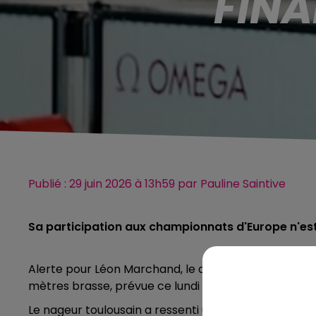
FINA
Publié : 29 juin 2026 à 13h59 par Pauline Saintive
Sa participation aux championnats d'Europe n'es
Alerte pour Léon Marchand, le quadruple champion o
mètres brasse, prévue ce lundi soir, à Saint-Étienne.
Le nageur toulousain a ressenti une gêne à un adduct