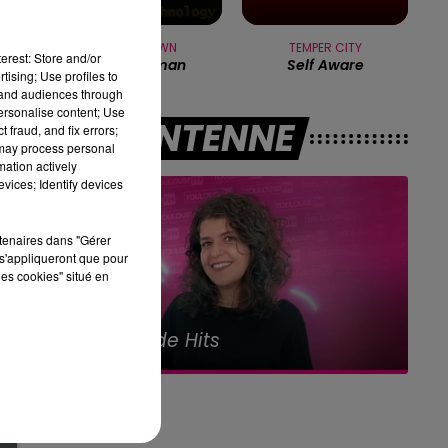
l
WHITE TOWN
TEMPER CITY
erest: Store and/or
Your Woman
Self Aware
ec
tising; Use profiles to
tand audiences through
personalise content; Use
A L'ANTENNE
 fraud, and fix errors;
 may process personal
l
mation actively
vices; Identify devices
rtenaires dans "Gérer
s'appliqueront que pour
les cookies" situé en
15h00 - 16h00
Le best-of Team de l'Aprèm