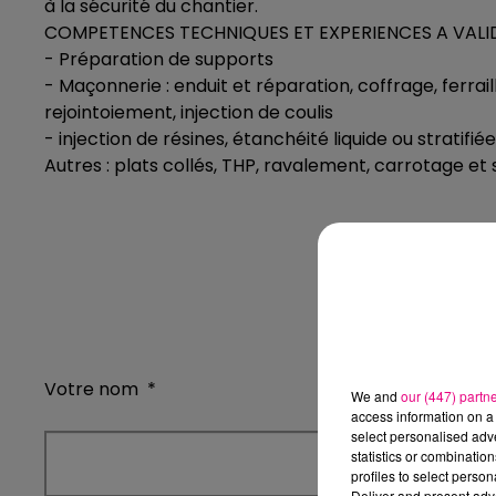
à la sécurité du chantier.
COMPETENCES TECHNIQUES ET EXPERIENCES A VALID
- Préparation de supports
- Maçonnerie : enduit et réparation, coffrage, ferra
rejointoiement, injection de coulis
- injection de résines, étanchéité liquide ou stratifiée
Autres : plats collés, THP, ravalement, carrotage et
Postulez à l'o
Votre nom
*
We and
our (447) partn
access information on a 
select personalised ad
statistics or combinatio
profiles to select person
Deliver and present adv