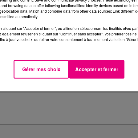
and browsing data to offer following functionalities: Identify devices based on infor
eolocation data; Match and combine data from other data sources; Link different de
nsmitted automatically.
cliquant sur "Accepter et fermer", ou affiner en sélectionnant les finalités et/ou pa
 également refuser en cliquant sur "Continuer sans accepter". Vos préférences ne 
tre à jour vos choix, ou retirer votre consentement à tout moment via le lien "Gérer 
Gérer mes choix
Accepter et fermer