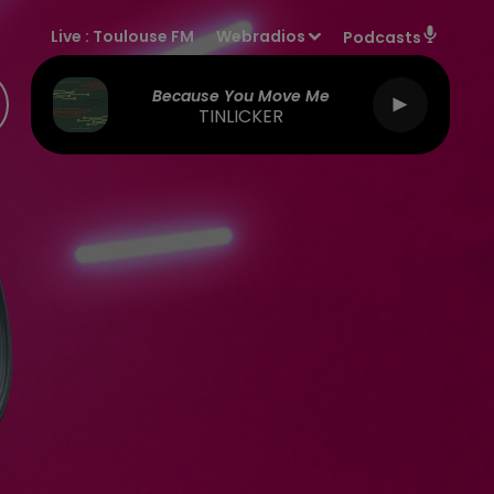
Live :
Toulouse FM
Webradios
Podcasts
Because You Move Me
TINLICKER