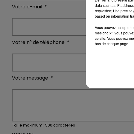
data such as IP address 
Votre e-mail
*
requested; Use precise g
based on information tra
Vous pouvez accepter en 
mes choix". Vous pouvez
ce site. Vous pouvez met
Votre n° de téléphone
*
bas de chaque page.
Votre message
*
Taille maximum : 500 caractères