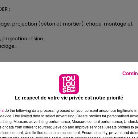
ER :
illage, projection (béton et mortier), chape, montage et
, projection résine..
 sciage…
Contin
ffre : Chef d’équipe
Le respect de votre vie privée est notre priorité
ers
do the following data processing based on your consent and/or our legitimate int
device; Use limited data to select advertising; Create profiles for personalised adver
vertising; Measure advertising performance; Measure content performance; Unders
ns of data from different sources; Develop and improve services; Create profiles to 
alised content; Use limited data to select content; Ensure security, prevent and detect
ertising and content; Save and communicate privacy choices. These technologies