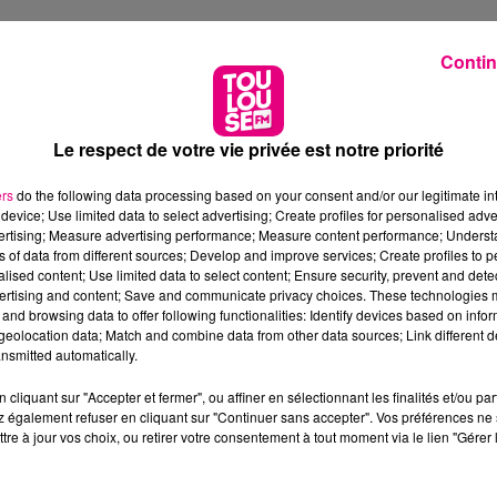
Contin
Le respect de votre vie privée est notre priorité
ers
do the following data processing based on your consent and/or our legitimate int
device; Use limited data to select advertising; Create profiles for personalised adver
vertising; Measure advertising performance; Measure content performance; Unders
ns of data from different sources; Develop and improve services; Create profiles to 
alised content; Use limited data to select content; Ensure security, prevent and detect
ertising and content; Save and communicate privacy choices. These technologies
and browsing data to offer following functionalities: Identify devices based on infor
eolocation data; Match and combine data from other data sources; Link different de
nsmitted automatically.
cliquant sur "Accepter et fermer", ou affiner en sélectionnant les finalités et/ou pa
 également refuser en cliquant sur "Continuer sans accepter". Vos préférences ne 
tre à jour vos choix, ou retirer votre consentement à tout moment via le lien "Gérer 