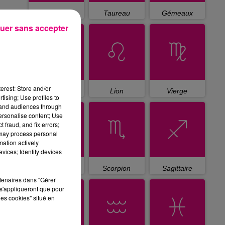
Bélier
Taureau
Gémeaux
uer sans accepter
erest: Store and/or
Cancer
Lion
Vierge
tising; Use profiles to
tand audiences through
personalise content; Use
 fraud, and fix errors;
 may process personal
mation actively
vices; Identify devices
Balance
Scorpion
Sagittaire
rtenaires dans "Gérer
s'appliqueront que pour
les cookies" situé en