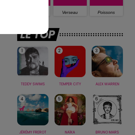
Capricorne
Verseau
Poissons
LE TOP
1
2
3
TEDDY SWIMS
TEMPER CITY
ALEX WARREN
4
5
6
JÉRÉMY FREROT
NAÏKA
BRUNO MARS