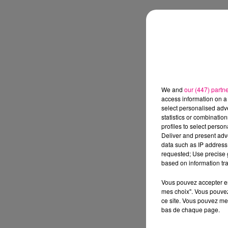
We and
our (447) partn
access information on a 
select personalised ad
statistics or combinatio
profiles to select person
Deliver and present adv
data such as IP address 
requested; Use precise g
based on information tra
Vous pouvez accepter en 
mes choix". Vous pouvez
ce site. Vous pouvez met
bas de chaque page.