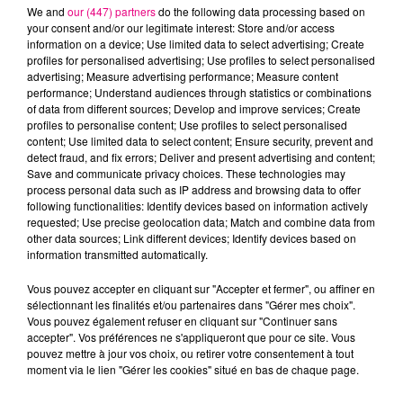
We and
our (447) partners
do the following data processing based on
your consent and/or our legitimate interest: Store and/or access
information on a device; Use limited data to select advertising; Create
profiles for personalised advertising; Use profiles to select personalised
advertising; Measure advertising performance; Measure content
Cancer
Lion
Vierge
performance; Understand audiences through statistics or combinations
of data from different sources; Develop and improve services; Create
profiles to personalise content; Use profiles to select personalised
content; Use limited data to select content; Ensure security, prevent and
detect fraud, and fix errors; Deliver and present advertising and content;
Save and communicate privacy choices. These technologies may
process personal data such as IP address and browsing data to offer
following functionalities: Identify devices based on information actively
requested; Use precise geolocation data; Match and combine data from
Balance
Scorpion
Sagittaire
other data sources; Link different devices; Identify devices based on
information transmitted automatically.
Vous pouvez accepter en cliquant sur "Accepter et fermer", ou affiner en
sélectionnant les finalités et/ou partenaires dans "Gérer mes choix".
Vous pouvez également refuser en cliquant sur "Continuer sans
accepter". Vos préférences ne s'appliqueront que pour ce site. Vous
pouvez mettre à jour vos choix, ou retirer votre consentement à tout
moment via le lien "Gérer les cookies" situé en bas de chaque page.
Capricorne
Verseau
Poissons