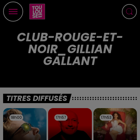
CLUB-ROUGE-ET-
NOIR_GILLIAN
GALLANT
TITRES DIFFUSÉS
18h00
18h00
17h57
17h57
17h53
17h53