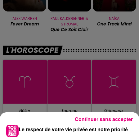
ALEX WARREN
PAUL KALKBRENNER &
NAÏKA
Fever Dream
One Track Mind
STROMAE
Que Ce Soit Clair
L'HOROSCOPE
Bélier
Taureau
Gémeaux
Continuer sans accepter
Le respect de votre vie privée est notre priorité