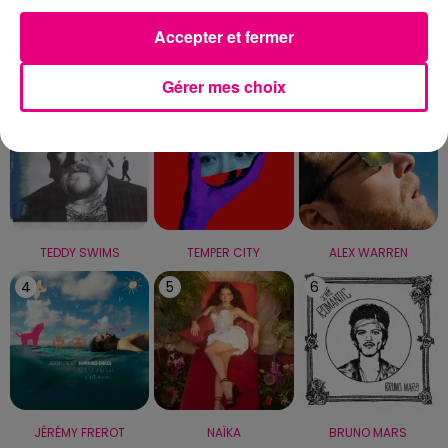
Accepter et fermer
LE TOP
Gérer mes choix
1
2
3
TEDDY SWIMS
TEMPER CITY
ALEX WARREN
4
5
6
JÉRÉMY FREROT
NAÏKA
BRUNO MARS