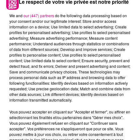
Le respect de votre vie privée est notre priorité
We and
our (447) partners
do the following data processing based on
your consent and/or our legitimate interest: Store and/or access
information on a device; Use limited data to select advertising; Create
profiles for personalised advertising; Use profiles to select personalised
advertising; Measure advertising performance; Measure content
performance; Understand audiences through statistics or combinations
of data from different sources; Develop and improve services; Create
Cancer
Lion
Vierge
profiles to personalise content; Use profiles to select personalised
content; Use limited data to select content; Ensure security, prevent and
detect fraud, and fix errors; Deliver and present advertising and content;
Save and communicate privacy choices. These technologies may
process personal data such as IP address and browsing data to offer
following functionalities: Identify devices based on information actively
requested; Use precise geolocation data; Match and combine data from
other data sources; Link different devices; Identify devices based on
information transmitted automatically.
Balance
Scorpion
Sagittaire
Vous pouvez accepter en cliquant sur "Accepter et fermer", ou affiner en
sélectionnant les finalités et/ou partenaires dans "Gérer mes choix".
Vous pouvez également refuser en cliquant sur "Continuer sans
accepter". Vos préférences ne s'appliqueront que pour ce site. Vous
pouvez mettre à jour vos choix, ou retirer votre consentement à tout
moment via le lien "Gérer les cookies" situé en bas de chaque page.