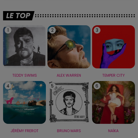
LE TOP
1
2
3
TEDDY SWIMS
ALEX WARREN
TEMPER CITY
4
5
6
JÉRÉMY FREROT
BRUNO MARS
NAÏKA