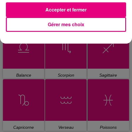
Accepter et fermer
Cancer
Lion
Vierge
Gérer mes choix
Balance
Scorpion
Sagittaire
Capricorne
Verseau
Poissons