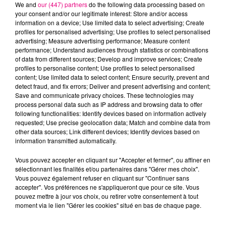
We and
our (447) partners
do the following data processing based on
your consent and/or our legitimate interest: Store and/or access
information on a device; Use limited data to select advertising; Create
TEDDYBEAR
RAVYN LENAE
FARRUKO & GREEICY &
profiles for personalised advertising; Use profiles to select personalised
Chaussures
Love Me Not
STEVE AOKI
advertising; Measure advertising performance; Measure content
Roses
Yapaque
performance; Understand audiences through statistics or combinations
of data from different sources; Develop and improve services; Create
profiles to personalise content; Use profiles to select personalised
L'HOROSCOPE
content; Use limited data to select content; Ensure security, prevent and
detect fraud, and fix errors; Deliver and present advertising and content;
Save and communicate privacy choices. These technologies may
process personal data such as IP address and browsing data to offer
following functionalities: Identify devices based on information actively
requested; Use precise geolocation data; Match and combine data from
other data sources; Link different devices; Identify devices based on
information transmitted automatically.
Vous pouvez accepter en cliquant sur "Accepter et fermer", ou affiner en
sélectionnant les finalités et/ou partenaires dans "Gérer mes choix".
Bélier
Taureau
Gémeaux
Vous pouvez également refuser en cliquant sur "Continuer sans
accepter". Vos préférences ne s'appliqueront que pour ce site. Vous
pouvez mettre à jour vos choix, ou retirer votre consentement à tout
moment via le lien "Gérer les cookies" situé en bas de chaque page.