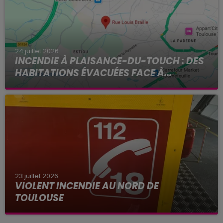
24 juillet 2026
INCENDIE À PLAISANCE-DU-TOUCH : DES
HABITATIONS ÉVACUÉES FACE À...
Alors que la Haute-Garonne est en vigilance
rouge pour risque très élevé de feux de forêt, un
nouvel incendie spectaculaire s'est déclaré ce
vendredi...
23 juillet 2026
VIOLENT INCENDIE AU NORD DE
TOULOUSE
La Haute-Garonne sera placé en alerte rouge
par Météo France ce vendredi 24 juillet aux feux