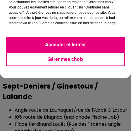
sélectionnant les finalités et/ou partenaires dans "Gérer mes choix".
Minimes / Barrière de Paris /
Vous pouvez également refuser en cliquant sur "Continuer sans
accepter". Vos préférences ne s'appliqueront que pour ce site. Vous
Ponts-Jumeaux
pouvez mettre à jour vos choix, ou retirer votre consentement à tout
moment via le lien "Gérer les cookies" situé en bas de chaque page.
Avenue des Mazades angle rue Negreneys
Rue C Brunschvicg (mail central)
Accepter et fermer
152 avenue des Minimes
29 avenue des Minimes
Gérer mes choix
Angle rue E Dewoitine/avenue Parmentier
Angle rue E Caffort/rue Negreneys
Rue Paul Verlaine (angle rue François Villon)
Sept-Deniers / Ginestous /
Lalande
Angle route de Launaguet/rue de l'Abbé G Latour
105 route de Blagnac (esplanade Piscine Job)
Place Ferdinand Louët (Rue des Troènes angle