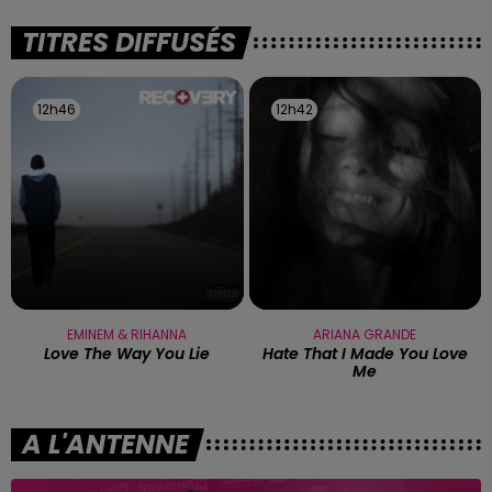
de forêt.
TITRES DIFFUSÉS
12h46
12h46
12h42
12h42
EMINEM & RIHANNA
ARIANA GRANDE
Love The Way You Lie
Hate That I Made You Love
Me
A L'ANTENNE