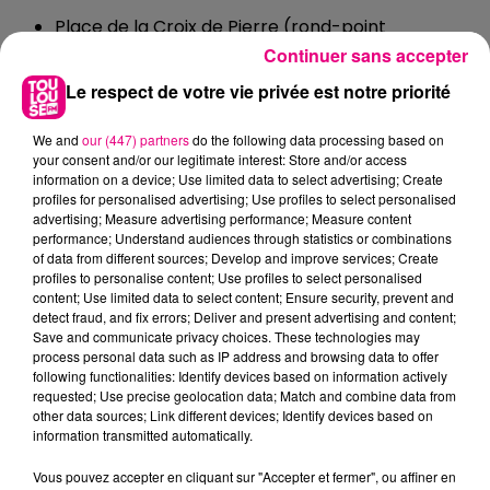
Place de la Croix de Pierre (rond-point
P Bourthoumieux)
Continuer sans accepter
Fontaine-
Le respect de votre vie privée est notre priorité
Lestang/Bagatelle/Papus/Tabar/B
We and
our (447) partners
do the following data processing based on
your consent and/or our legitimate interest: Store and/or access
information on a device; Use limited data to select advertising; Create
Place Emile Male
profiles for personalised advertising; Use profiles to select personalised
Rond-point L Schwartzenberg (route de St
advertising; Measure advertising performance; Measure content
Simon)
performance; Understand audiences through statistics or combinations
of data from different sources; Develop and improve services; Create
Place Anthonioz de Gaulle
profiles to personalise content; Use profiles to select personalised
content; Use limited data to select content; Ensure security, prevent and
Casselardit / Fontaine-Bayonne /
detect fraud, and fix errors; Deliver and present advertising and content;
Save and communicate privacy choices. These technologies may
Cartoucherie
process personal data such as IP address and browsing data to offer
following functionalities: Identify devices based on information actively
Rue Luce Boyals (face 4 ter)
requested; Use precise geolocation data; Match and combine data from
other data sources; Link different devices; Identify devices based on
Angle avenue de Grande-Bretagne/rue V Scotto
information transmitted automatically.
Angle avenue de Grande-Bretagne/passage
I Nemirovsky
Vous pouvez accepter en cliquant sur "Accepter et fermer", ou affiner en