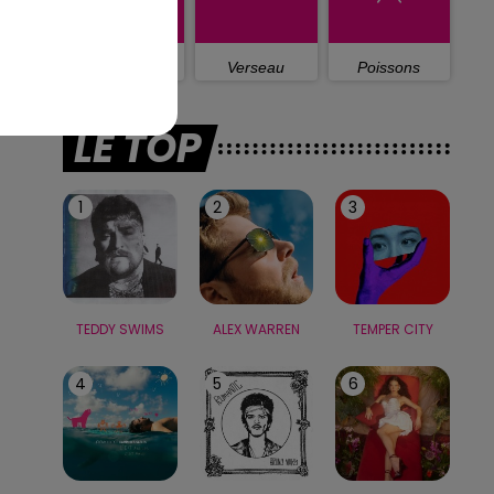
Capricorne
Verseau
Poissons
LE TOP
1
2
3
TEDDY SWIMS
ALEX WARREN
TEMPER CITY
4
5
6