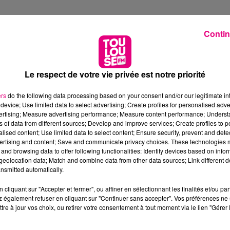
Contin
Le respect de votre vie privée est notre priorité
ers
do the following data processing based on your consent and/or our legitimate int
device; Use limited data to select advertising; Create profiles for personalised adver
vertising; Measure advertising performance; Measure content performance; Unders
ns of data from different sources; Develop and improve services; Create profiles to 
alised content; Use limited data to select content; Ensure security, prevent and detect
ertising and content; Save and communicate privacy choices. These technologies
and browsing data to offer following functionalities: Identify devices based on infor
eolocation data; Match and combine data from other data sources; Link different de
nsmitted automatically.
cliquant sur "Accepter et fermer", ou affiner en sélectionnant les finalités et/ou pa
 également refuser en cliquant sur "Continuer sans accepter". Vos préférences ne 
tre à jour vos choix, ou retirer votre consentement à tout moment via le lien "Gérer 