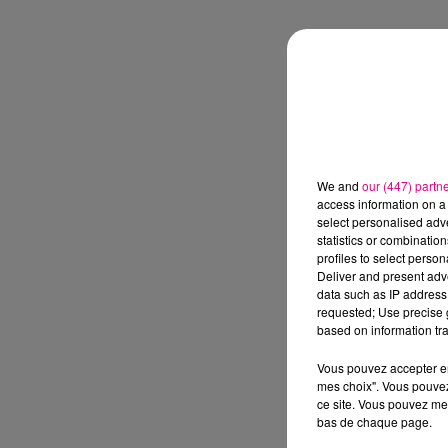
We and
our (447) partn
access information on a 
select personalised ad
statistics or combinatio
profiles to select person
Deliver and present adv
data such as IP address 
requested; Use precise g
based on information tra
Vous pouvez accepter en 
mes choix". Vous pouvez
ce site. Vous pouvez met
bas de chaque page.