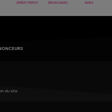
JÉRÉMY FREROT
BRUNO MARS
NAÏKA
NONCEURS
an du site