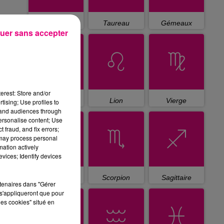
Bélier
Taureau
Gémeaux
uer sans accepter
erest: Store and/or
Cancer
Lion
Vierge
tising; Use profiles to
tand audiences through
personalise content; Use
 fraud, and fix errors;
 may process personal
mation actively
vices; Identify devices
Balance
Scorpion
Sagittaire
rtenaires dans "Gérer
s'appliqueront que pour
les cookies" situé en