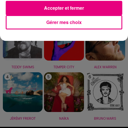
Accepter et fermer
LE TOP
Gérer mes choix
1
2
3
TEDDY SWIMS
TEMPER CITY
ALEX WARREN
4
5
6
JÉRÉMY FREROT
NAÏKA
BRUNO MARS