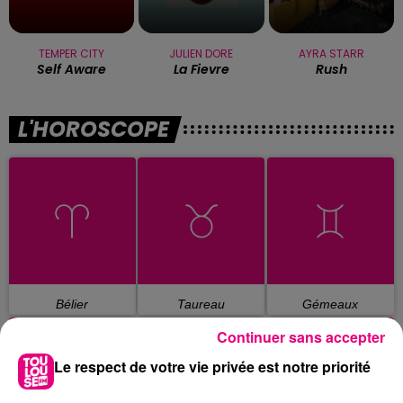
TEMPER CITY
JULIEN DORE
AYRA STARR
Self Aware
La Fievre
Rush
L'HOROSCOPE
Bélier
Taureau
Gémeaux
Continuer sans accepter
Le respect de votre vie privée est notre priorité