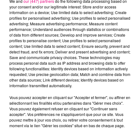
We and
our (447) partners
do the following data processing based on
your consent and/or our legitimate interest: Store and/or access
information on a device; Use limited data to select advertising; Create
profiles for personalised advertising; Use profiles to select personalised
Cancer
Lion
Vierge
advertising; Measure advertising performance; Measure content
performance; Understand audiences through statistics or combinations
of data from different sources; Develop and improve services; Create
profiles to personalise content; Use profiles to select personalised
content; Use limited data to select content; Ensure security, prevent and
detect fraud, and fix errors; Deliver and present advertising and content;
Save and communicate privacy choices. These technologies may
process personal data such as IP address and browsing data to offer
following functionalities: Identify devices based on information actively
requested; Use precise geolocation data; Match and combine data from
Balance
Scorpion
Sagittaire
other data sources; Link different devices; Identify devices based on
information transmitted automatically.
Vous pouvez accepter en cliquant sur "Accepter et fermer", ou affiner en
sélectionnant les finalités et/ou partenaires dans "Gérer mes choix".
Vous pouvez également refuser en cliquant sur "Continuer sans
accepter". Vos préférences ne s'appliqueront que pour ce site. Vous
pouvez mettre à jour vos choix, ou retirer votre consentement à tout
moment via le lien "Gérer les cookies" situé en bas de chaque page.
Capricorne
Verseau
Poissons