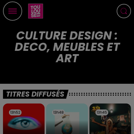
CULTURE DESIGN :
DECO, MEUBLES ET
ART
TITRES DIFFUSÉS
13h52
13h52
13h48
13h48
13h45
13h45