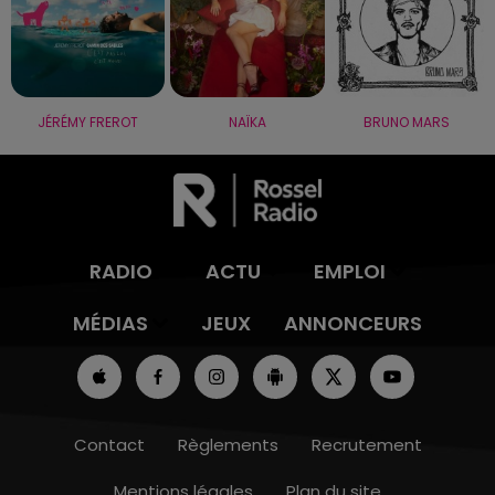
JÉRÉMY FREROT
NAÏKA
BRUNO MARS
RADIO
ACTU
EMPLOI
MÉDIAS
JEUX
ANNONCEURS
Contact
Règlements
Recrutement
Mentions légales
Plan du site