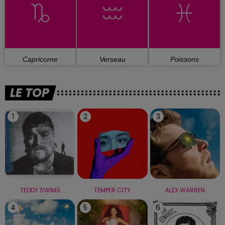
Capricorne
Verseau
Poissons
LE TOP
1
2
3
TEDDY SWIMS
TEMPER CITY
ALEX WARREN
4
5
6