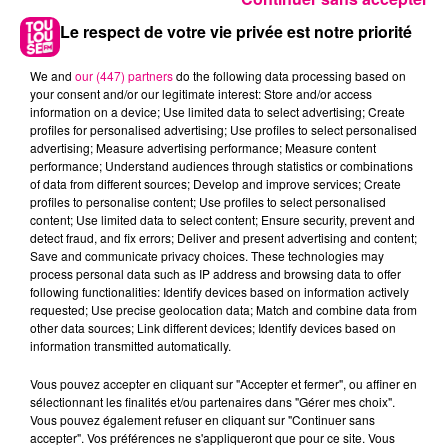
Le respect de votre vie privée est notre priorité
12h52
12h52
12h46
12h46
12h42
12h42
We and
our (447) partners
do the following data processing based on
your consent and/or our legitimate interest: Store and/or access
information on a device; Use limited data to select advertising; Create
profiles for personalised advertising; Use profiles to select personalised
advertising; Measure advertising performance; Measure content
performance; Understand audiences through statistics or combinations
of data from different sources; Develop and improve services; Create
DASHA
EMINEM & RIHANNA
ARIANA GRANDE
profiles to personalise content; Use profiles to select personalised
Austin
Love The Way You
Hate That I Made
Lie
You Love Me
content; Use limited data to select content; Ensure security, prevent and
detect fraud, and fix errors; Deliver and present advertising and content;
Save and communicate privacy choices. These technologies may
process personal data such as IP address and browsing data to offer
L'HOROSCOPE
following functionalities: Identify devices based on information actively
requested; Use precise geolocation data; Match and combine data from
other data sources; Link different devices; Identify devices based on
information transmitted automatically.
Vous pouvez accepter en cliquant sur "Accepter et fermer", ou affiner en
sélectionnant les finalités et/ou partenaires dans "Gérer mes choix".
Vous pouvez également refuser en cliquant sur "Continuer sans
accepter". Vos préférences ne s'appliqueront que pour ce site. Vous