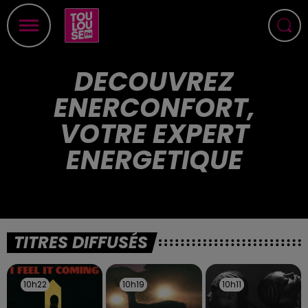
DECOUVREZ
ENERCONFORT,
VOTRE EXPERT
ENERGETIQUE
TITRES DIFFUSÉS
10h22
10h22
10h19
10h19
10h11
10h11