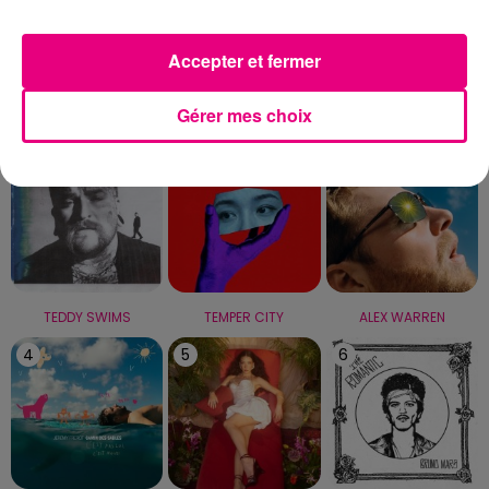
Capricorne
Verseau
Poissons
Accepter et fermer
LE TOP
Gérer mes choix
1
2
3
TEDDY SWIMS
TEMPER CITY
ALEX WARREN
4
5
6