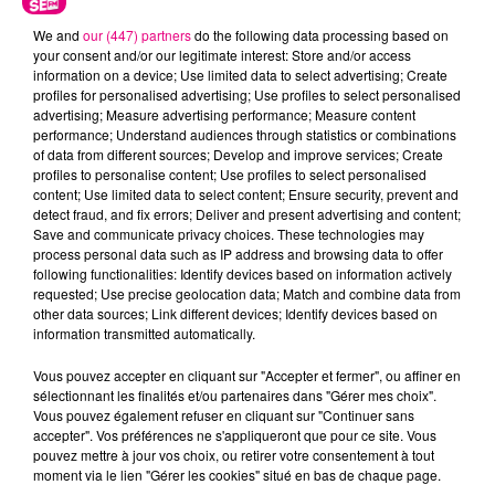
We and
our (447) partners
do the following data processing based on
your consent and/or our legitimate interest: Store and/or access
information on a device; Use limited data to select advertising; Create
profiles for personalised advertising; Use profiles to select personalised
advertising; Measure advertising performance; Measure content
performance; Understand audiences through statistics or combinations
Cancer
Lion
Vierge
of data from different sources; Develop and improve services; Create
profiles to personalise content; Use profiles to select personalised
content; Use limited data to select content; Ensure security, prevent and
detect fraud, and fix errors; Deliver and present advertising and content;
Save and communicate privacy choices. These technologies may
process personal data such as IP address and browsing data to offer
following functionalities: Identify devices based on information actively
requested; Use precise geolocation data; Match and combine data from
other data sources; Link different devices; Identify devices based on
information transmitted automatically.
Balance
Scorpion
Sagittaire
Vous pouvez accepter en cliquant sur "Accepter et fermer", ou affiner en
sélectionnant les finalités et/ou partenaires dans "Gérer mes choix".
Vous pouvez également refuser en cliquant sur "Continuer sans
accepter". Vos préférences ne s'appliqueront que pour ce site. Vous
pouvez mettre à jour vos choix, ou retirer votre consentement à tout
moment via le lien "Gérer les cookies" situé en bas de chaque page.