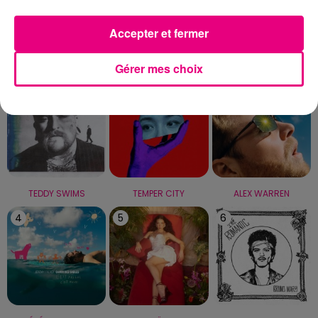
Capricorne
Verseau
Poissons
Accepter et fermer
LE TOP
Gérer mes choix
1
2
3
TEDDY SWIMS
TEMPER CITY
ALEX WARREN
4
5
6