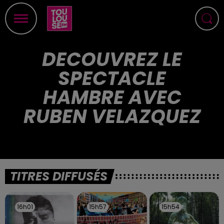
DECOUVREZ LE
SPECTACLE
HAMBRE AVEC
RUBEN VELAZQUEZ
TITRES DIFFUSÉS
16h01
16h01
15h57
15h57
15h54
15h54