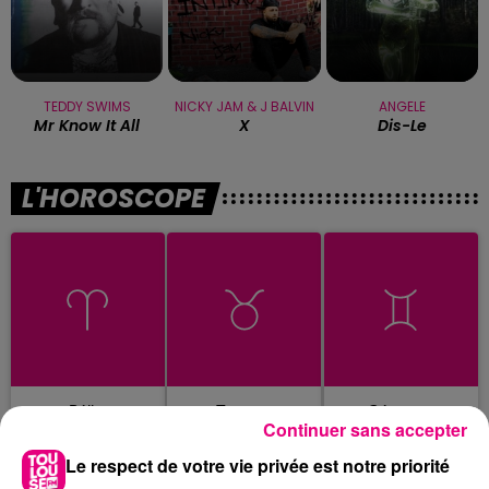
TEDDY SWIMS
NICKY JAM & J BALVIN
ANGELE
Mr Know It All
X
Dis-Le
L'HOROSCOPE
Bélier
Taureau
Gémeaux
Continuer sans accepter
Le respect de votre vie privée est notre priorité