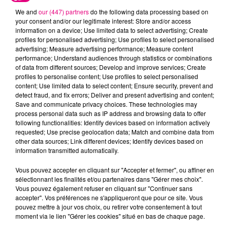
We and
our (447) partners
do the following data processing based on
your consent and/or our legitimate interest: Store and/or access
information on a device; Use limited data to select advertising; Create
profiles for personalised advertising; Use profiles to select personalised
advertising; Measure advertising performance; Measure content
Cancer
Lion
Vierge
performance; Understand audiences through statistics or combinations
of data from different sources; Develop and improve services; Create
profiles to personalise content; Use profiles to select personalised
content; Use limited data to select content; Ensure security, prevent and
detect fraud, and fix errors; Deliver and present advertising and content;
Save and communicate privacy choices. These technologies may
process personal data such as IP address and browsing data to offer
following functionalities: Identify devices based on information actively
requested; Use precise geolocation data; Match and combine data from
other data sources; Link different devices; Identify devices based on
Balance
Scorpion
Sagittaire
information transmitted automatically.
Vous pouvez accepter en cliquant sur "Accepter et fermer", ou affiner en
sélectionnant les finalités et/ou partenaires dans "Gérer mes choix".
Vous pouvez également refuser en cliquant sur "Continuer sans
accepter". Vos préférences ne s'appliqueront que pour ce site. Vous
pouvez mettre à jour vos choix, ou retirer votre consentement à tout
moment via le lien "Gérer les cookies" situé en bas de chaque page.