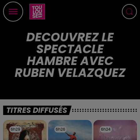
DECOUVREZ LE
SPECTACLE
HAMBRE AVEC
RUBEN VELAZQUEZ
TITRES DIFFUSÉS
6h29
6h29
6h26
6h26
6h24
6h24