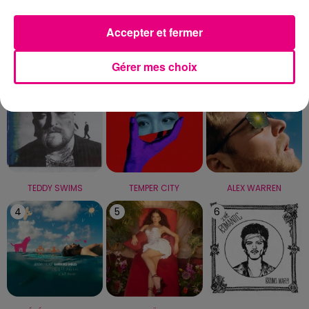
Capricorne
Verseau
Poissons
Accepter et fermer
LE TOP
Gérer mes choix
1
2
3
TEDDY SWIMS
TEMPER CITY
ALEX WARREN
4
5
6