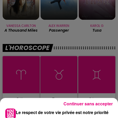
VANESSA CARLTON
ALEX WARREN
KAROL G
A Thousand Miles
Passenger
Tusa
L'HOROSCOPE
Bélier
Taureau
Gémeaux
Continuer sans accepter
Le respect de votre vie privée est notre priorité