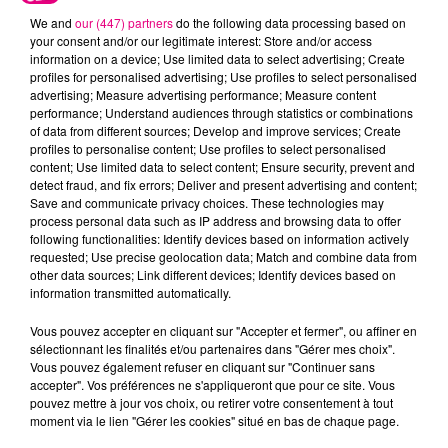
We and
our (447) partners
do the following data processing based on
your consent and/or our legitimate interest: Store and/or access
information on a device; Use limited data to select advertising; Create
profiles for personalised advertising; Use profiles to select personalised
advertising; Measure advertising performance; Measure content
Cancer
Lion
Vierge
performance; Understand audiences through statistics or combinations
of data from different sources; Develop and improve services; Create
profiles to personalise content; Use profiles to select personalised
content; Use limited data to select content; Ensure security, prevent and
detect fraud, and fix errors; Deliver and present advertising and content;
Save and communicate privacy choices. These technologies may
process personal data such as IP address and browsing data to offer
following functionalities: Identify devices based on information actively
requested; Use precise geolocation data; Match and combine data from
other data sources; Link different devices; Identify devices based on
Balance
Scorpion
Sagittaire
information transmitted automatically.
Vous pouvez accepter en cliquant sur "Accepter et fermer", ou affiner en
sélectionnant les finalités et/ou partenaires dans "Gérer mes choix".
Vous pouvez également refuser en cliquant sur "Continuer sans
accepter". Vos préférences ne s'appliqueront que pour ce site. Vous
pouvez mettre à jour vos choix, ou retirer votre consentement à tout
moment via le lien "Gérer les cookies" situé en bas de chaque page.