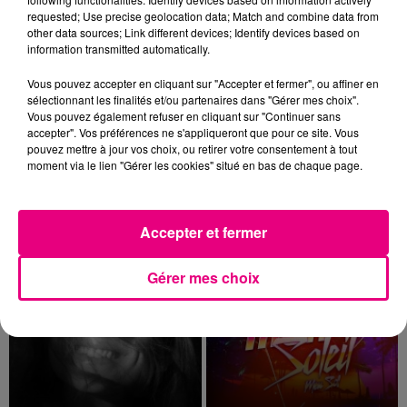
vendredi...
requested; Use precise geolocation data; Match and combine data from
other data sources; Link different devices; Identify devices based on
information transmitted automatically.
Vous pouvez accepter en cliquant sur "Accepter et fermer", ou affiner en
sélectionnant les finalités et/ou partenaires dans "Gérer mes choix".
23 juillet 2026
Vous pouvez également refuser en cliquant sur "Continuer sans
VIOLENT INCENDIE AU NORD DE
accepter". Vos préférences ne s'appliqueront que pour ce site. Vous
TOULOUSE
pouvez mettre à jour vos choix, ou retirer votre consentement à tout
La Haute-Garonne sera placé en alerte rouge
moment via le lien "Gérer les cookies" situé en bas de chaque page.
par Météo France ce vendredi 24 juillet aux feux
de forêt.
TITRES DIFFUSÉS
Accepter et fermer
Gérer mes choix
14h19
14h19
14h16
14h16