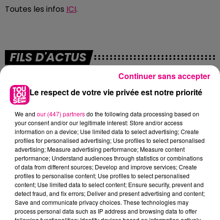
Toutes les infos
ICI
.
FILS D'ACTUS
Continuer sans accepter
Le respect de votre vie privée est notre priorité
We and
our (447) partners
do the following data processing based on
your consent and/or our legitimate interest: Store and/or access
information on a device; Use limited data to select advertising; Create
profiles for personalised advertising; Use profiles to select personalised
advertising; Measure advertising performance; Measure content
24 juillet 2026
performance; Understand audiences through statistics or combinations
INCENDIE À PLAISANCE-DU-TOUCH : DES
of data from different sources; Develop and improve services; Create
HABITATIONS ÉVACUÉES FACE À...
profiles to personalise content; Use profiles to select personalised
content; Use limited data to select content; Ensure security, prevent and
Alors que la Haute-Garonne est en vigilance
detect fraud, and fix errors; Deliver and present advertising and content;
rouge pour risque très élevé de feux de forêt, un
Save and communicate privacy choices. These technologies may
nouvel incendie spectaculaire s'est déclaré ce
process personal data such as IP address and browsing data to offer
following functionalities: Identify devices based on information actively