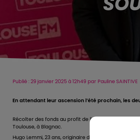
SOU
Publié : 29 janvier 2025 à 12h49 par Pauline SAINTIVE
En attendant leur ascension l’été prochain, les d
Récolter des fonds au profit de l’
O
ncopole de Toulo
Toulouse,
à Blagnac.
Hugo Lemmi, 23 ans, originaire de Pau et Loïc Laporte