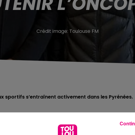
TENIR L’ONCO
Crédit image:
Toulouse FM
eux sportifs s’entraînent activement dans les Pyrénées.
use :
c
’est l’objectif d
e
deux étudiants en immobilier
près 
Contin
, 22 ans, originaire du Gers, se lancent pour l’occasion da