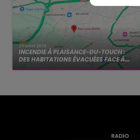
24 juillet 2026
INCENDIE À PLAISANCE-DU-TOUCH :
DES HABITATIONS ÉVACUÉES FACE À...
Alors que la Haute-Garonne est en vigilance
rouge pour risque très élevé de feux de forêt, un
nouvel incendie spectaculaire s'est déclaré ce
vendredi...
RADIO