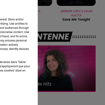
WILL SMITH
JENNIFER LOPEZ & DAVID
Miami
GUETTA
erest: Store and/or
Save Me Tonight
tising; Use profiles to
tand audiences through
personalise content; Use
A L'ANTENNE
 fraud, and fix errors;
 may process personal
mation actively
vices; Identify devices
rtenaires dans "Gérer
am
s'appliqueront que pour
les cookies" situé en
15h00 - 16h00
Le best-of Team de l'Aprèm