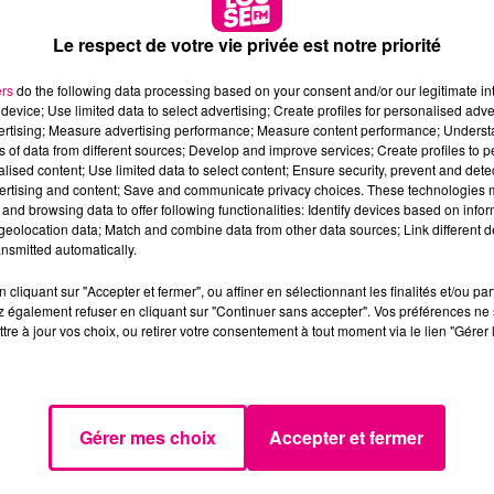
Le respect de votre vie privée est notre priorité
ux jeunes sportifs et amoureux de montagne se préparent
er à la montagne et toucher les plus hauts sommets des
ers
do the following data processing based on your consent and/or our legitimate int
 se préparer au Mont Blanc explique Hugo. C’est ce qui
device; Use limited data to select advertising; Create profiles for personalised adver
vertising; Measure advertising performance; Measure content performance; Unders
xygène quand nous serons sur le Mont Blanc
».
ns of data from different sources; Develop and improve services; Create profiles to 
ursuit Loïc, car même au mois d’août, les températures
alised content; Use limited data to select content; Ensure security, prevent and detect
ertising and content; Save and communicate privacy choices. These technologies
plus motivés
par le fait que nous soyons
engagés dans
and browsing data to offer following functionalities: Identify devices based on infor
se pas la possibilité d’échouer
».
eolocation data; Match and combine data from other data sources; Link different de
nsmitted automatically.
re, rendez-vous sur
la
cagnotte
qui
a été mise en ligne
ICI
.
cliquant sur "Accepter et fermer", ou affiner en sélectionnant les finalités et/ou pa
o et Loïc directement sur leur
Facebook
ou leur Instagr
 également refuser en cliquant sur "Continuer sans accepter". Vos préférences ne 
tre à jour vos choix, ou retirer votre consentement à tout moment via le lien "Gérer 
13h00 - 15h00
Le Plein de Hits
Gérer mes choix
Accepter et fermer