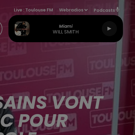
Live :
Toulouse FM
Webradios
Podcasts
Miami
WILL SMITH
SAINS VONT
NC POUR