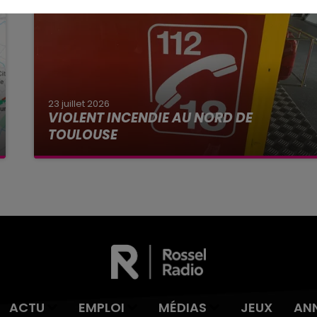
23 juillet 2026
VIOLENT INCENDIE AU NORD DE
TOULOUSE
La Haute-Garonne sera placé en alerte rouge
par Météo France ce vendredi 24 juillet aux feux
de forêt.
ACTU
EMPLOI
MÉDIAS
JEUX
AN