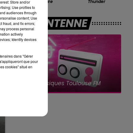
Self Aware
Thunder
erest: Store and/or
tising; Use profiles to
tand audiences through
personalise content; Use
A L'ANTENNE
 fraud, and fix errors;
 may process personal
mation actively
vices; Identify devices
rtenaires dans "Gérer
s'appliqueront que pour
les cookies" situé en
20h00 - 0h00
Les Classiques Toulouse FM