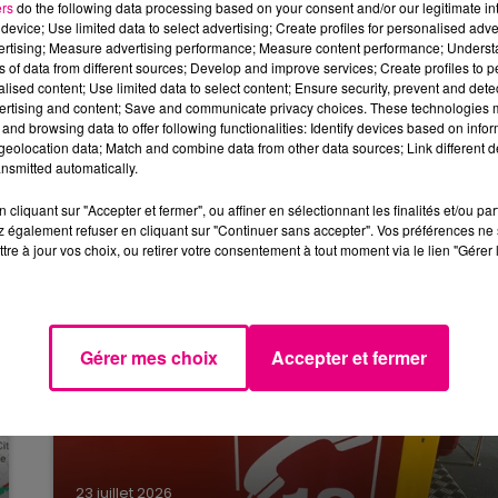
ers
do the following data processing based on your consent and/or our legitimate int
device; Use limited data to select advertising; Create profiles for personalised adver
RETROUVER LYHANNA
vertising; Measure advertising performance; Measure content performance; Unders
ns of data from different sources; Develop and improve services; Create profiles to 
alised content; Use limited data to select content; Ensure security, prevent and detect
sois se sont mobilisés pour retrouver la jeune fille.
ertising and content; Save and communicate privacy choices. These technologies
seillé aux familles de ne plus participer aux recherches,
and browsing data to offer following functionalities: Identify devices based on infor
eolocation data; Match and combine data from other data sources; Link different de
nsmitted automatically.
 d'Agen et va être entendu par un juge.
cliquant sur "Accepter et fermer", ou affiner en sélectionnant les finalités et/ou pa
 également refuser en cliquant sur "Continuer sans accepter". Vos préférences ne 
tre à jour vos choix, ou retirer votre consentement à tout moment via le lien "Gérer 
19h00 - 20h00
Le Plein de Hits
Gérer mes choix
Accepter et fermer
23 juillet 2026