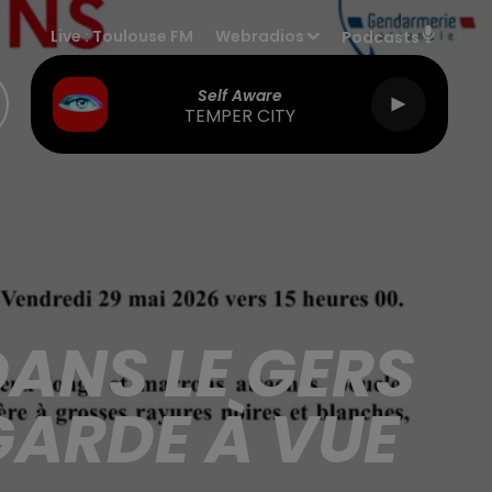
Live :
Toulouse FM
Webradios
Podcasts
Self Aware
TEMPER CITY
ANS LE GERS
GARDE À VUE