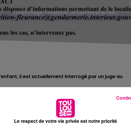
Crédit image:
Facebook Gendarmerie du Gers
'enfant, il est actuellement interrogé par un juge au
Contin
 été aperçue pour la dernière fois à la sortie de son collège
 été identifié plus tard à l'aide des caméras de surveilla
ntradictoires devant les gendarmes, affirmant avoir dépo
Le respect de votre vie privée est notre priorité
 elle aurait demandé à être déposée.