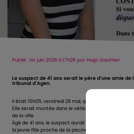
Publié : 1er juin 2026 à 17h28 par Hugo Gauthier
Le suspect de 41 ans serait le père d'une amie de l
tribunal d'Agen.
Il était 15h05, vendredi 29 mai, quand la jeune fille a
Elle serait montée dans le véhicule d'un homme qui a
de la ville.
Âgé de 41 ans, le suspect aurait tenu des propos co
la jeune fille proche de la piscine de Fleurance, où