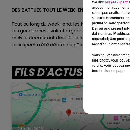
We and
our (447) partn
access information on a 
DES BATTUES TOUT LE WEEK-END POUR TENTER DE 
select personalised ad
statistics or combinatio
profiles to select person
Tout au long du week-end, les habitants du village ger
Deliver and present adv
Les gendarmes avaient organisé les battues puis con
data such as IP address 
mais les locaux ont décidé de les poursuivre.
requested; Use precise g
based on information tra
Le suspect a été déféré au pôle criminel du parquet
Vous pouvez accepter en 
mes choix". Vous pouvez
ce site. Vous pouvez met
FILS D'ACTUS
bas de chaque page.
16h00 - 19h00
Aprèm
La Team de l'Aprem
24 juillet 2026