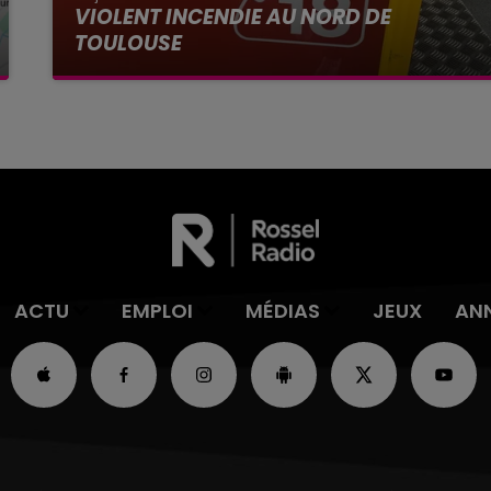
VIOLENT INCENDIE AU NORD DE
TOULOUSE
La Haute-Garonne sera placé en alerte rouge
par Météo France ce vendredi 24 juillet aux feux
de forêt.
ACTU
EMPLOI
MÉDIAS
JEUX
AN