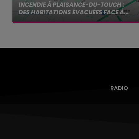
INCENDIE À PLAISANCE-DU-TOUCH :
DES HABITATIONS ÉVACUÉES FACE À...
Alors que la Haute-Garonne est en vigilance
rouge pour risque très élevé de feux de forêt, un
nouvel incendie spectaculaire s'est déclaré ce
vendredi...
RADIO