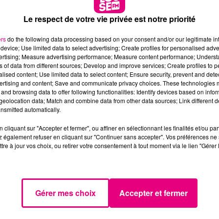
la durée ».
Le respect de votre vie privée est notre priorité
ers
do the following data processing based on your consent and/or our legitimate int
 du dépôt de cookies que vous avez exprimé. Si vous
device; Use limited data to select advertising; Create profiles for personalised adver
 votre accord en cliquant sur le bouton ci-dessous.
vertising; Measure advertising performance; Measure content performance; Unders
ns of data from different sources; Develop and improve services; Create profiles to 
alised content; Use limited data to select content; Ensure security, prevent and detect
her l'élément
ertising and content; Save and communicate privacy choices. These technologies
and browsing data to offer following functionalities: Identify devices based on infor
eolocation data; Match and combine data from other data sources; Link different de
nsmitted automatically.
amedi 8 juin
2024
au stade
Ernest-Wallon
.
19h00 - 20h00
cliquant sur "Accepter et fermer", ou affiner en sélectionnant les finalités et/ou pa
in 2024, au Matmut Atlantique de Bordeaux. Pour la finale,
Le Plein de Hits
 également refuser en cliquant sur "Continuer sans accepter". Vos préférences ne 
 Marseille
.
tre à jour vos choix, ou retirer votre consentement à tout moment via le lien "Gérer 
Gérer mes choix
Accepter et fermer