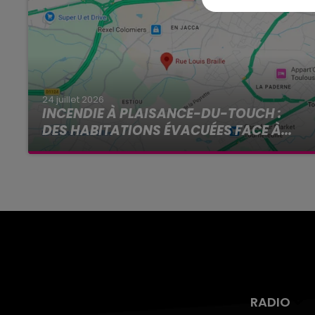
24 juillet 2026
INCENDIE À PLAISANCE-DU-TOUCH :
DES HABITATIONS ÉVACUÉES FACE À...
Alors que la Haute-Garonne est en vigilance
rouge pour risque très élevé de feux de forêt, un
nouvel incendie spectaculaire s'est déclaré ce
vendredi...
RADIO