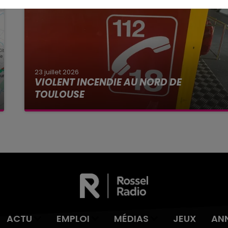
23 juillet 2026
VIOLENT INCENDIE AU NORD DE
TOULOUSE
La Haute-Garonne sera placé en alerte rouge
par Météo France ce vendredi 24 juillet aux feux
de forêt.
ACTU
EMPLOI
MÉDIAS
JEUX
AN