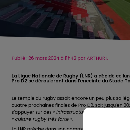
Publié : 26 mars 2024 à 11h42 par ARTHUR L
La Ligue Nationale de Rugby (LNR) a décidé ce lun
Pro D2 se dérouleront dans l'enceinte du Stade T
Le temple du rugby assoit encore un peu plus sa lé
quatre prochaines finales de Pro D2, soit jusqu'en 20
s'appuyer sur des
« infrastructures de grande quali
« culture rugby très forte »
.
La LNR précise dans son communiqué, la volonté
«
d