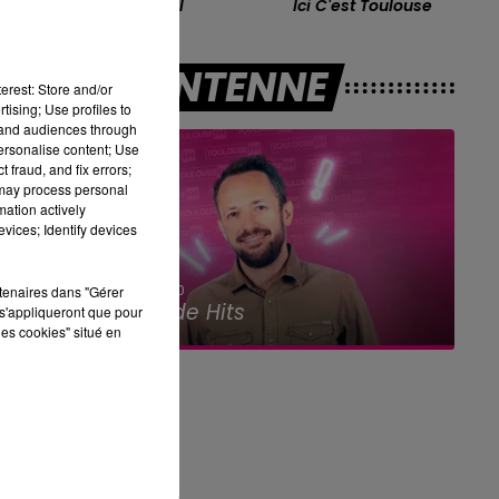
Animal
Ici C'est Toulouse
A L'ANTENNE
erest: Store and/or
tising; Use profiles to
tand audiences through
personalise content; Use
 fraud, and fix errors;
 may process personal
mation actively
vices; Identify devices
20h00 - 22h00
rtenaires dans "Gérer
Les Classiques Toulouse FM
s'appliqueront que pour
les cookies" situé en