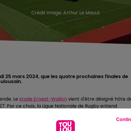
Crédit image:
Arthur Le Maout
di 25 mars 2024, que les quatre prochaines finales de
oulousain.
gende. Le
stade Ernest-Wallon
vient d'être désigné hôte d
27. Par ce choix, la Ligue Nationale de Rugby entend
té »
, un emplacement géographique équilibré, en plus d'u
Contin
'installer la finale de Pro D2 comme un événement