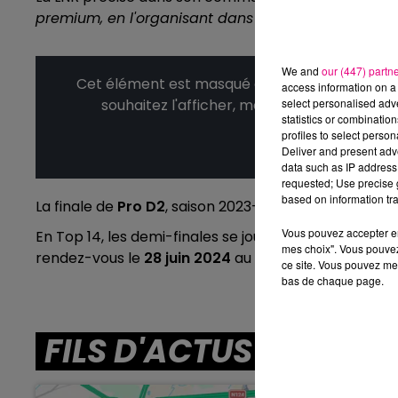
premium, en l'organisant dans un même stade sur 
We and
our (447) partn
Cet élément est masqué compte-tenu du refus
access information on a 
souhaitez l'afficher, merci de nous donner
select personalised ad
statistics or combinatio
profiles to select person
Affic
Deliver and present adv
data such as IP address 
requested; Use precise g
based on information tra
La finale de
Pro D2
, saison 2023-2024, se tiendra le
s
16h00 - 19h00
Vous pouvez accepter en 
En Top 14, les demi-finales se joueront les 21 & 22 ju
l'Aprèm
La Team de l'Aprem
mes choix". Vous pouvez
rendez-vous le
28 juin 2024
au
stade Vélodrome de
ce site. Vous pouvez met
bas de chaque page.
FILS D'ACTUS