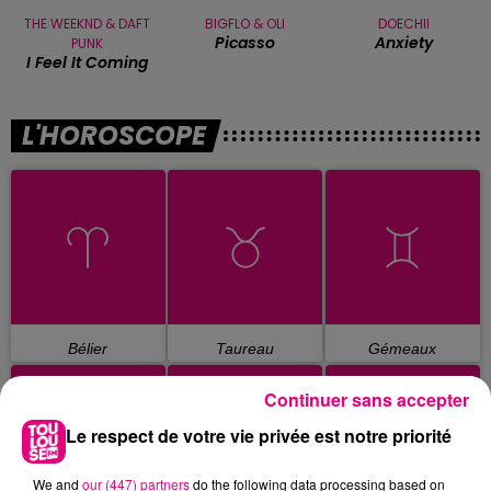
THE WEEKND & DAFT
BIGFLO & OLI
DOECHII
Picasso
Anxiety
PUNK
I Feel It Coming
L'HOROSCOPE
Bélier
Taureau
Gémeaux
Continuer sans accepter
Le respect de votre vie privée est notre priorité
We and
our (447) partners
do the following data processing based on