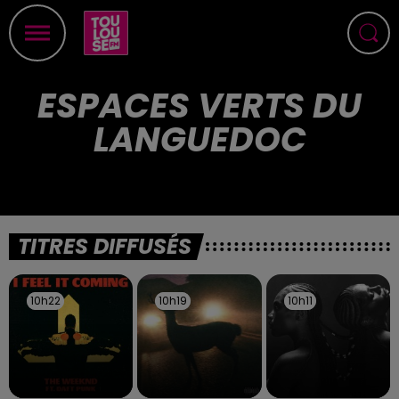
ESPACES VERTS DU
LANGUEDOC
TITRES DIFFUSÉS
10h22
10h22
10h19
10h19
10h11
10h11