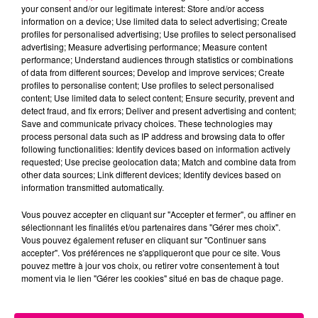
your consent and/or our legitimate interest: Store and/or access
information on a device; Use limited data to select advertising; Create
profiles for personalised advertising; Use profiles to select personalised
Cancer
Lion
Vierge
advertising; Measure advertising performance; Measure content
performance; Understand audiences through statistics or combinations
of data from different sources; Develop and improve services; Create
profiles to personalise content; Use profiles to select personalised
content; Use limited data to select content; Ensure security, prevent and
detect fraud, and fix errors; Deliver and present advertising and content;
Save and communicate privacy choices. These technologies may
process personal data such as IP address and browsing data to offer
following functionalities: Identify devices based on information actively
Balance
Scorpion
Sagittaire
requested; Use precise geolocation data; Match and combine data from
other data sources; Link different devices; Identify devices based on
information transmitted automatically.
Vous pouvez accepter en cliquant sur "Accepter et fermer", ou affiner en
sélectionnant les finalités et/ou partenaires dans "Gérer mes choix".
Vous pouvez également refuser en cliquant sur "Continuer sans
accepter". Vos préférences ne s'appliqueront que pour ce site. Vous
pouvez mettre à jour vos choix, ou retirer votre consentement à tout
moment via le lien "Gérer les cookies" situé en bas de chaque page.
Capricorne
Verseau
Poissons