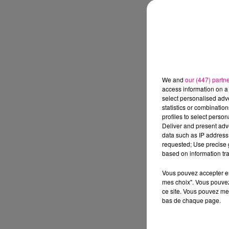
We and
our (447) partn
access information on a 
select personalised ad
statistics or combinatio
profiles to select person
Deliver and present adv
data such as IP address 
requested; Use precise g
based on information tra
Vous pouvez accepter en 
mes choix". Vous pouvez
ce site. Vous pouvez met
bas de chaque page.