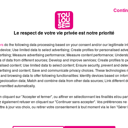
Contin
Le respect de votre vie privée est notre priorité
ers
do the following data processing based on your consent and/or our legitimate int
device; Use limited data to select advertising; Create profiles for personalised adver
vertising; Measure advertising performance; Measure content performance; Unders
ns of data from different sources; Develop and improve services; Create profiles to 
alised content; Use limited data to select content; Ensure security, prevent and detect
ertising and content; Save and communicate privacy choices. These technologies
and browsing data to offer following functionalities: Identify devices based on infor
eolocation data; Match and combine data from other data sources; Link different de
nsmitted automatically.
cliquant sur "Accepter et fermer", ou affiner en sélectionnant les finalités et/ou pa
 également refuser en cliquant sur "Continuer sans accepter". Vos préférences ne 
tre à jour vos choix, ou retirer votre consentement à tout moment via le lien "Gérer 