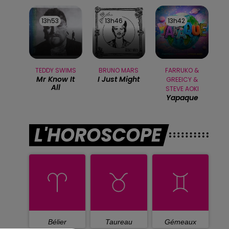
13h53
13h53
13h46
13h46
13h42
13h42
TEDDY SWIMS
BRUNO MARS
FARRUKO &
Mr Know It
I Just Might
GREEICY &
All
STEVE AOKI
Yapaque
L'HOROSCOPE
Bélier
Taureau
Gémeaux