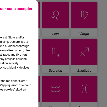
uer sans accepter
Cancer
Lion
Vierge
erest: Store and/or
tising; Use profiles to
tand audiences through
personalise content; Use
 fraud, and fix errors;
 may process personal
mation actively
vices; Identify devices
Balance
Scorpion
Sagittaire
rtenaires dans "Gérer
s'appliqueront que pour
les cookies" situé en