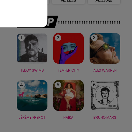
Capricorne
Verseau
Poissons
LE TOP
1
2
3
TEDDY SWIMS
TEMPER CITY
ALEX WARREN
4
5
6
JÉRÉMY FREROT
NAÏKA
BRUNO MARS