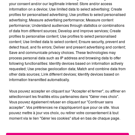
your consent and/or our legitimate interest: Store and/or access
information on a device; Use limited data to select advertising; Create
profiles for personalised advertising; Use profiles to select personalised
Cancer
Lion
Vierge
advertising; Measure advertising performance; Measure content
performance; Understand audiences through statistics or combinations
of data from different sources; Develop and improve services; Create
profiles to personalise content; Use profiles to select personalised
content; Use limited data to select content; Ensure security, prevent and
detect fraud, and fix errors; Deliver and present advertising and content;
Save and communicate privacy choices. These technologies may
process personal data such as IP address and browsing data to offer
following functionalities: Identify devices based on information actively
Balance
Scorpion
Sagittaire
requested; Use precise geolocation data; Match and combine data from
other data sources; Link different devices; Identify devices based on
information transmitted automatically.
Vous pouvez accepter en cliquant sur "Accepter et fermer", ou affiner en
sélectionnant les finalités et/ou partenaires dans "Gérer mes choix".
Vous pouvez également refuser en cliquant sur "Continuer sans
accepter". Vos préférences ne s'appliqueront que pour ce site. Vous
pouvez mettre à jour vos choix, ou retirer votre consentement à tout
moment via le lien "Gérer les cookies" situé en bas de chaque page.
Capricorne
Verseau
Poissons