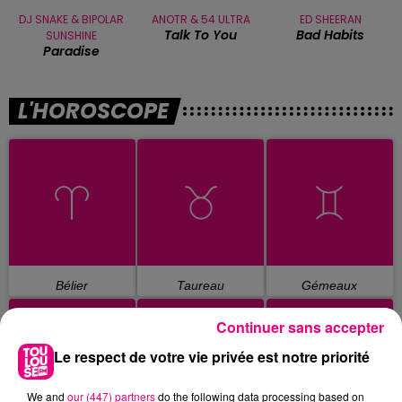
DJ SNAKE & BIPOLAR
ANOTR & 54 ULTRA
ED SHEERAN
Talk To You
Bad Habits
SUNSHINE
Paradise
L'HOROSCOPE
Bélier
Taureau
Gémeaux
Continuer sans accepter
Le respect de votre vie privée est notre priorité
We and
our (447) partners
do the following data processing based on