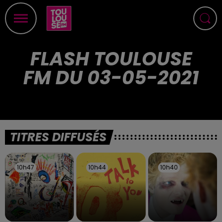
FLASH TOULOUSE
FM DU 03-05-2021
TITRES DIFFUSÉS
10h47
10h47
10h44
10h44
10h40
10h40