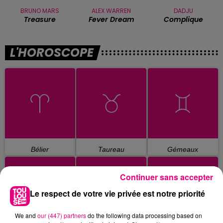
BRUNO MARS
ALEX WARREN
DADJU
Treasure
Fever Dream
Complique
L'HOROSCOPE
Bélier
Taureau
Gémeaux
Continuer sans accepter
Le respect de votre vie privée est notre priorité
We and
our (447) partners
do the following data processing based on