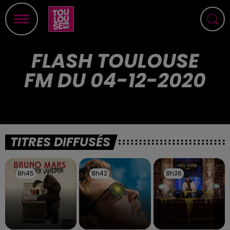
FLASH TOULOUSE
FM DU 04-12-2020
TITRES DIFFUSÉS
8h45
8h45
8h42
8h42
8h36
8h36