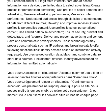
your consent and/or our legitimate interest: Store and/or access
information on a device; Use limited data to select advertising; Create
Cancer
Lion
Vierge
profiles for personalised advertising; Use profiles to select personalised
advertising; Measure advertising performance; Measure content
performance; Understand audiences through statistics or combinations
of data from different sources; Develop and improve services; Create
profiles to personalise content; Use profiles to select personalised
content; Use limited data to select content; Ensure security, prevent and
detect fraud, and fix errors; Deliver and present advertising and content;
Save and communicate privacy choices. These technologies may
process personal data such as IP address and browsing data to offer
following functionalities: Identify devices based on information actively
Balance
Scorpion
Sagittaire
requested; Use precise geolocation data; Match and combine data from
other data sources; Link different devices; Identify devices based on
information transmitted automatically.
Vous pouvez accepter en cliquant sur "Accepter et fermer", ou affiner en
sélectionnant les finalités et/ou partenaires dans "Gérer mes choix".
Vous pouvez également refuser en cliquant sur "Continuer sans
accepter". Vos préférences ne s'appliqueront que pour ce site. Vous
pouvez mettre à jour vos choix, ou retirer votre consentement à tout
moment via le lien "Gérer les cookies" situé en bas de chaque page.
Capricorne
Verseau
Poissons