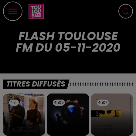
FLASH TOULOUSE
FM DU 05-11-2020
TITRES DIFFUSÉS
4h11
4h11
4h09
4h09
4h07
4h07