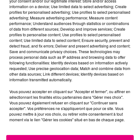
your consent and/or our legitimate interest: Store and/or access
information on a device; Use limited data to select advertising; Create
Cancer
Lion
Vierge
profiles for personalised advertising; Use profiles to select personalised
advertising; Measure advertising performance; Measure content
performance; Understand audiences through statistics or combinations
of data from different sources; Develop and improve services; Create
profiles to personalise content; Use profiles to select personalised
content; Use limited data to select content; Ensure security, prevent and
detect fraud, and fix errors; Deliver and present advertising and content;
Save and communicate privacy choices. These technologies may
process personal data such as IP address and browsing data to offer
following functionalities: Identify devices based on information actively
Balance
Scorpion
Sagittaire
requested; Use precise geolocation data; Match and combine data from
other data sources; Link different devices; Identify devices based on
information transmitted automatically.
Vous pouvez accepter en cliquant sur "Accepter et fermer", ou affiner en
sélectionnant les finalités et/ou partenaires dans "Gérer mes choix".
Vous pouvez également refuser en cliquant sur "Continuer sans
accepter". Vos préférences ne s'appliqueront que pour ce site. Vous
pouvez mettre à jour vos choix, ou retirer votre consentement à tout
moment via le lien "Gérer les cookies" situé en bas de chaque page.
Capricorne
Verseau
Poissons