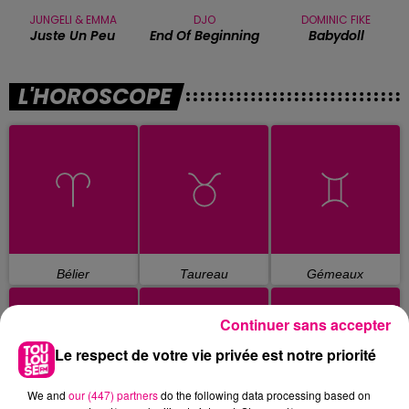
JUNGELI & EMMA
DJO
DOMINIC FIKE
Juste Un Peu
End Of Beginning
Babydoll
L'HOROSCOPE
Bélier
Taureau
Gémeaux
Continuer sans accepter
Le respect de votre vie privée est notre priorité
We and
our (447) partners
do the following data processing based on