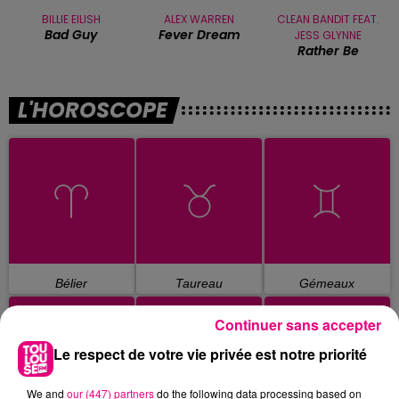
BILLIE EILISH
ALEX WARREN
CLEAN BANDIT FEAT.
Bad Guy
Fever Dream
JESS GLYNNE
Rather Be
L'HOROSCOPE
Bélier
Taureau
Gémeaux
Continuer sans accepter
Le respect de votre vie privée est notre priorité
We and
our (447) partners
do the following data processing based on