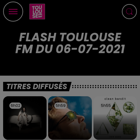
FLASH TOULOUSE
FM DU 06-07-2021
TITRES DIFFUSÉS
6h02
6h02
5h59
5h59
5h55
5h55