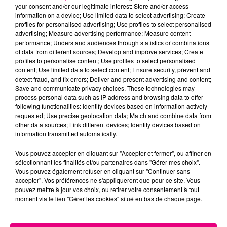
your consent and/or our legitimate interest: Store and/or access
information on a device; Use limited data to select advertising; Create
profiles for personalised advertising; Use profiles to select personalised
Cancer
Lion
Vierge
advertising; Measure advertising performance; Measure content
performance; Understand audiences through statistics or combinations
of data from different sources; Develop and improve services; Create
profiles to personalise content; Use profiles to select personalised
content; Use limited data to select content; Ensure security, prevent and
detect fraud, and fix errors; Deliver and present advertising and content;
Save and communicate privacy choices. These technologies may
process personal data such as IP address and browsing data to offer
following functionalities: Identify devices based on information actively
Balance
Scorpion
Sagittaire
requested; Use precise geolocation data; Match and combine data from
other data sources; Link different devices; Identify devices based on
information transmitted automatically.
Vous pouvez accepter en cliquant sur "Accepter et fermer", ou affiner en
sélectionnant les finalités et/ou partenaires dans "Gérer mes choix".
Vous pouvez également refuser en cliquant sur "Continuer sans
accepter". Vos préférences ne s'appliqueront que pour ce site. Vous
pouvez mettre à jour vos choix, ou retirer votre consentement à tout
moment via le lien "Gérer les cookies" situé en bas de chaque page.
Capricorne
Verseau
Poissons