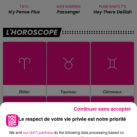
TAYC
ALEX WARREN
PLAIN WHITE T'S
N'y Pense Plus
Passenger
Hey There Delilah
L'HOROSCOPE
Bélier
Taureau
Gémeaux
Continuer sans accepter
Le respect de votre vie privée est notre priorité
We and
our (447) partners
do the following data processing based on