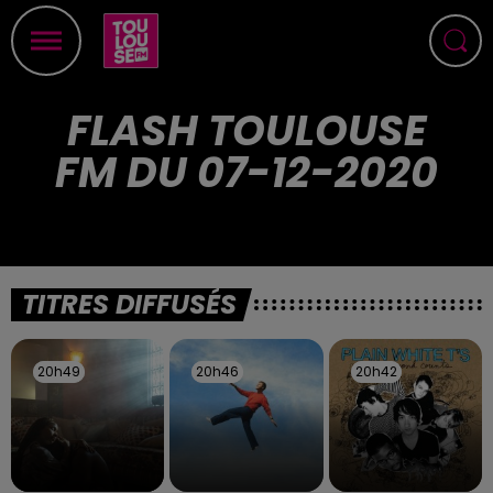
FLASH TOULOUSE
FM DU 07-12-2020
TITRES DIFFUSÉS
20h49
20h49
20h46
20h46
20h42
20h42