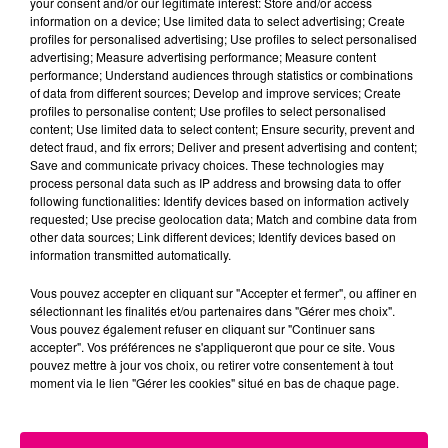
your consent and/or our legitimate interest: Store and/or access
information on a device; Use limited data to select advertising; Create
Cancer
Lion
Vierge
profiles for personalised advertising; Use profiles to select personalised
advertising; Measure advertising performance; Measure content
performance; Understand audiences through statistics or combinations
of data from different sources; Develop and improve services; Create
profiles to personalise content; Use profiles to select personalised
content; Use limited data to select content; Ensure security, prevent and
detect fraud, and fix errors; Deliver and present advertising and content;
Save and communicate privacy choices. These technologies may
process personal data such as IP address and browsing data to offer
following functionalities: Identify devices based on information actively
Balance
Scorpion
Sagittaire
requested; Use precise geolocation data; Match and combine data from
other data sources; Link different devices; Identify devices based on
information transmitted automatically.
Vous pouvez accepter en cliquant sur "Accepter et fermer", ou affiner en
sélectionnant les finalités et/ou partenaires dans "Gérer mes choix".
Vous pouvez également refuser en cliquant sur "Continuer sans
accepter". Vos préférences ne s'appliqueront que pour ce site. Vous
pouvez mettre à jour vos choix, ou retirer votre consentement à tout
moment via le lien "Gérer les cookies" situé en bas de chaque page.
Capricorne
Verseau
Poissons