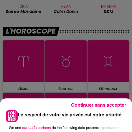
ORIA
REMA
RIHANNA
Soiree Mondaine
Calm Down
S&m
L'HOROSCOPE
Bélier
Taureau
Gémeaux
Continuer sans accepter
Le respect de votre vie privée est notre priorité
We and
our (447) partners
do the following data processing based on