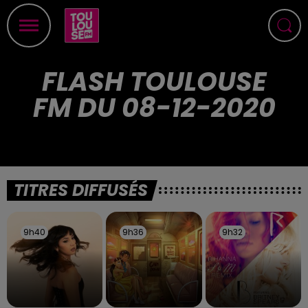
FLASH TOULOUSE
FM DU 08-12-2020
TITRES DIFFUSÉS
9h40
9h40
9h36
9h36
9h32
9h32