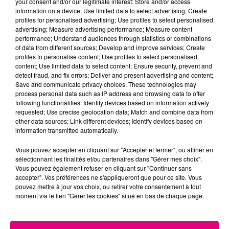
your consent and/or our legitimate interest: Store and/or access
information on a device; Use limited data to select advertising; Create
Cancer
Lion
Vierge
profiles for personalised advertising; Use profiles to select personalised
advertising; Measure advertising performance; Measure content
performance; Understand audiences through statistics or combinations
of data from different sources; Develop and improve services; Create
profiles to personalise content; Use profiles to select personalised
content; Use limited data to select content; Ensure security, prevent and
detect fraud, and fix errors; Deliver and present advertising and content;
Save and communicate privacy choices. These technologies may
process personal data such as IP address and browsing data to offer
following functionalities: Identify devices based on information actively
Balance
Scorpion
Sagittaire
requested; Use precise geolocation data; Match and combine data from
other data sources; Link different devices; Identify devices based on
information transmitted automatically.
Vous pouvez accepter en cliquant sur "Accepter et fermer", ou affiner en
sélectionnant les finalités et/ou partenaires dans "Gérer mes choix".
Vous pouvez également refuser en cliquant sur "Continuer sans
accepter". Vos préférences ne s'appliqueront que pour ce site. Vous
pouvez mettre à jour vos choix, ou retirer votre consentement à tout
moment via le lien "Gérer les cookies" situé en bas de chaque page.
Capricorne
Verseau
Poissons