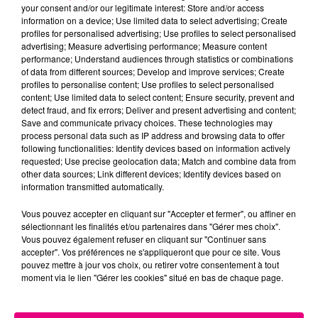
your consent and/or our legitimate interest: Store and/or access
information on a device; Use limited data to select advertising; Create
Cancer
Lion
Vierge
profiles for personalised advertising; Use profiles to select personalised
advertising; Measure advertising performance; Measure content
performance; Understand audiences through statistics or combinations
of data from different sources; Develop and improve services; Create
profiles to personalise content; Use profiles to select personalised
content; Use limited data to select content; Ensure security, prevent and
detect fraud, and fix errors; Deliver and present advertising and content;
Save and communicate privacy choices. These technologies may
process personal data such as IP address and browsing data to offer
following functionalities: Identify devices based on information actively
Balance
Scorpion
Sagittaire
requested; Use precise geolocation data; Match and combine data from
other data sources; Link different devices; Identify devices based on
information transmitted automatically.
Vous pouvez accepter en cliquant sur "Accepter et fermer", ou affiner en
sélectionnant les finalités et/ou partenaires dans "Gérer mes choix".
Vous pouvez également refuser en cliquant sur "Continuer sans
accepter". Vos préférences ne s'appliqueront que pour ce site. Vous
pouvez mettre à jour vos choix, ou retirer votre consentement à tout
moment via le lien "Gérer les cookies" situé en bas de chaque page.
Capricorne
Verseau
Poissons