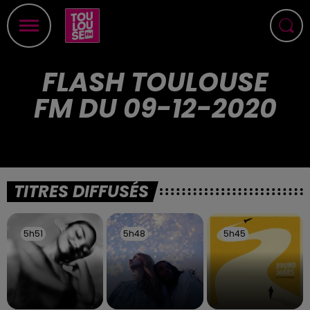
FLASH TOULOUSE
FM DU 09-12-2020
TITRES DIFFUSÉS
5h51
5h51
5h48
5h48
5h45
5h45