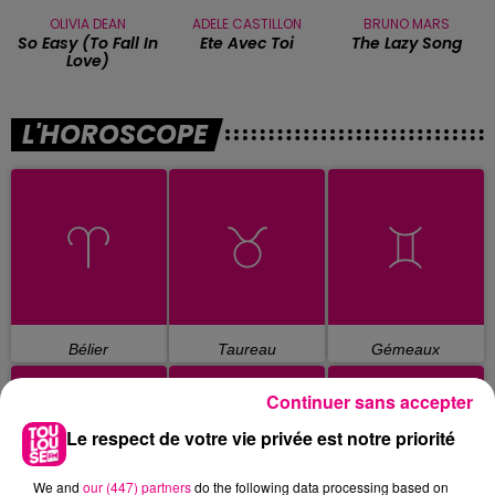
OLIVIA DEAN
ADELE CASTILLON
BRUNO MARS
So Easy (to Fall In
Ete Avec Toi
The Lazy Song
Love)
L'HOROSCOPE
Bélier
Taureau
Gémeaux
Continuer sans accepter
Le respect de votre vie privée est notre priorité
We and
our (447) partners
do the following data processing based on