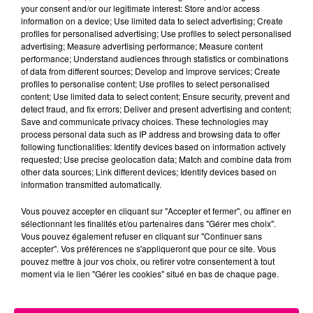
your consent and/or our legitimate interest: Store and/or access
information on a device; Use limited data to select advertising; Create
profiles for personalised advertising; Use profiles to select personalised
Cancer
Lion
Vierge
advertising; Measure advertising performance; Measure content
performance; Understand audiences through statistics or combinations
of data from different sources; Develop and improve services; Create
profiles to personalise content; Use profiles to select personalised
content; Use limited data to select content; Ensure security, prevent and
detect fraud, and fix errors; Deliver and present advertising and content;
Save and communicate privacy choices. These technologies may
process personal data such as IP address and browsing data to offer
following functionalities: Identify devices based on information actively
Balance
Scorpion
Sagittaire
requested; Use precise geolocation data; Match and combine data from
other data sources; Link different devices; Identify devices based on
information transmitted automatically.
Vous pouvez accepter en cliquant sur "Accepter et fermer", ou affiner en
sélectionnant les finalités et/ou partenaires dans "Gérer mes choix".
Vous pouvez également refuser en cliquant sur "Continuer sans
accepter". Vos préférences ne s'appliqueront que pour ce site. Vous
pouvez mettre à jour vos choix, ou retirer votre consentement à tout
moment via le lien "Gérer les cookies" situé en bas de chaque page.
Capricorne
Verseau
Poissons