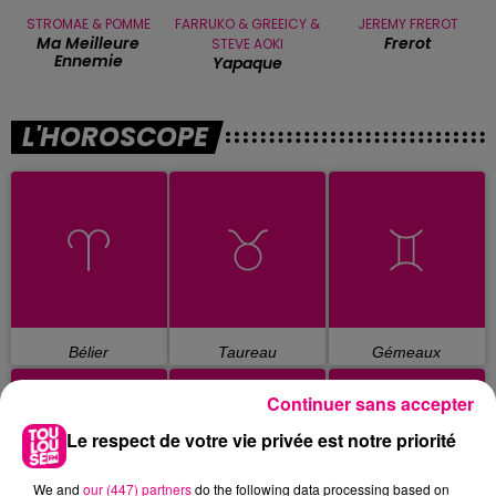
STROMAE & POMME
FARRUKO & GREEICY &
JEREMY FREROT
Ma Meilleure
Frerot
STEVE AOKI
Ennemie
Yapaque
L'HOROSCOPE
Bélier
Taureau
Gémeaux
Continuer sans accepter
Le respect de votre vie privée est notre priorité
We and
our (447) partners
do the following data processing based on