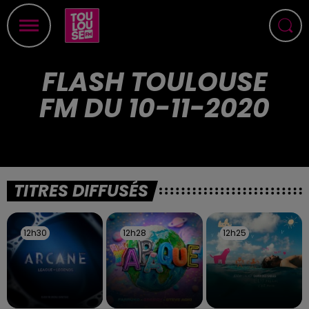
FLASH TOULOUSE
FM DU 10-11-2020
TITRES DIFFUSÉS
12h30
12h30
12h28
12h28
12h25
12h25