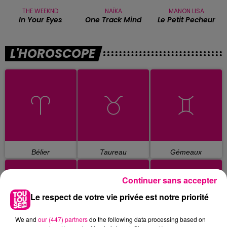
THE WEEKND
NAÏKA
MANON LISA
In Your Eyes
One Track Mind
Le Petit Pecheur
L'HOROSCOPE
Bélier
Taureau
Gémeaux
Continuer sans accepter
Le respect de votre vie privée est notre priorité
We and
our (447) partners
do the following data processing based on