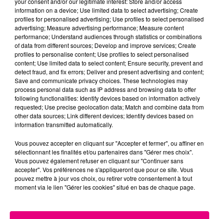
your consent and/or our legitimate interest: Store and/or access
information on a device; Use limited data to select advertising; Create
Cancer
Lion
Vierge
profiles for personalised advertising; Use profiles to select personalised
advertising; Measure advertising performance; Measure content
performance; Understand audiences through statistics or combinations
of data from different sources; Develop and improve services; Create
profiles to personalise content; Use profiles to select personalised
content; Use limited data to select content; Ensure security, prevent and
detect fraud, and fix errors; Deliver and present advertising and content;
Save and communicate privacy choices. These technologies may
process personal data such as IP address and browsing data to offer
following functionalities: Identify devices based on information actively
Balance
Scorpion
Sagittaire
requested; Use precise geolocation data; Match and combine data from
other data sources; Link different devices; Identify devices based on
information transmitted automatically.
Vous pouvez accepter en cliquant sur "Accepter et fermer", ou affiner en
sélectionnant les finalités et/ou partenaires dans "Gérer mes choix".
Vous pouvez également refuser en cliquant sur "Continuer sans
accepter". Vos préférences ne s'appliqueront que pour ce site. Vous
pouvez mettre à jour vos choix, ou retirer votre consentement à tout
moment via le lien "Gérer les cookies" situé en bas de chaque page.
Capricorne
Verseau
Poissons