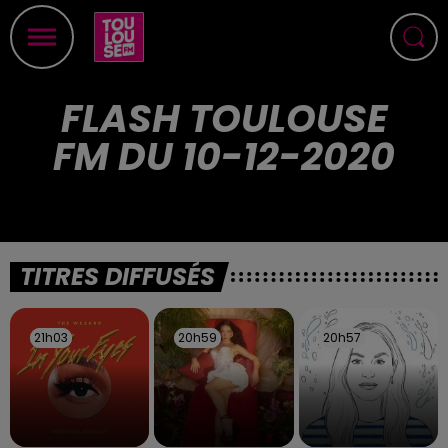
FLASH TOULOUSE
FM DU 10-12-2020
TITRES DIFFUSÉS
21h03
21h03
20h59
20h59
20h57
20h57