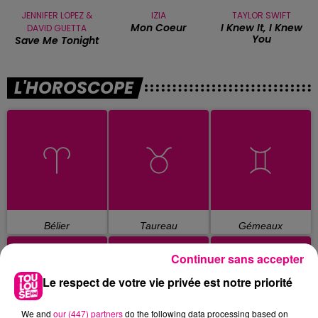
JENNIFER LOPEZ &
IZIA
TAYLOR SWIFT
Mon Coeur
I Knew It, I Knew
DAVID GUETTA
You
Save Me Tonight
L'HOROSCOPE
Bélier
Taureau
Gémeaux
Continuer sans accepter
Le respect de votre vie privée est notre priorité
We and
our (447) partners
do the following data processing based on