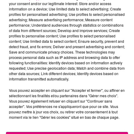
your consent and/or our legitimate interest: Store and/or access
information on a device; Use limited data to select advertising; Create
profiles for personalised advertising; Use profiles to select personalised
Cancer
Lion
Vierge
advertising; Measure advertising performance; Measure content
performance; Understand audiences through statistics or combinations
of data from different sources; Develop and improve services; Create
profiles to personalise content; Use profiles to select personalised
content; Use limited data to select content; Ensure security, prevent and
detect fraud, and fix errors; Deliver and present advertising and content;
Save and communicate privacy choices. These technologies may
process personal data such as IP address and browsing data to offer
following functionalities: Identify devices based on information actively
Balance
Scorpion
Sagittaire
requested; Use precise geolocation data; Match and combine data from
other data sources; Link different devices; Identify devices based on
information transmitted automatically.
Vous pouvez accepter en cliquant sur "Accepter et fermer", ou affiner en
sélectionnant les finalités et/ou partenaires dans "Gérer mes choix".
Vous pouvez également refuser en cliquant sur "Continuer sans
accepter". Vos préférences ne s'appliqueront que pour ce site. Vous
pouvez mettre à jour vos choix, ou retirer votre consentement à tout
moment via le lien "Gérer les cookies" situé en bas de chaque page.
Capricorne
Verseau
Poissons