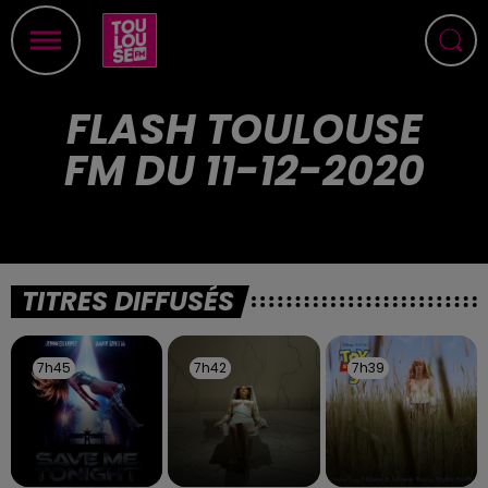
FLASH TOULOUSE
FM DU 11-12-2020
TITRES DIFFUSÉS
7h45
7h45
7h42
7h42
7h39
7h39