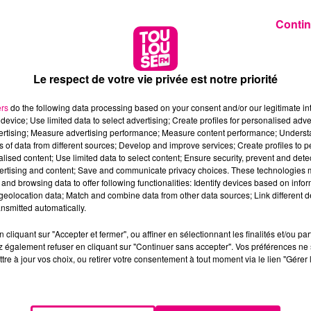
Contin
Le respect de votre vie privée est notre priorité
ers
do the following data processing based on your consent and/or our legitimate int
device; Use limited data to select advertising; Create profiles for personalised adver
vertising; Measure advertising performance; Measure content performance; Unders
ns of data from different sources; Develop and improve services; Create profiles to 
alised content; Use limited data to select content; Ensure security, prevent and detect
ertising and content; Save and communicate privacy choices. These technologies
and browsing data to offer following functionalities: Identify devices based on infor
eolocation data; Match and combine data from other data sources; Link different de
nsmitted automatically.
cliquant sur "Accepter et fermer", ou affiner en sélectionnant les finalités et/ou pa
 également refuser en cliquant sur "Continuer sans accepter". Vos préférences ne 
tre à jour vos choix, ou retirer votre consentement à tout moment via le lien "Gérer 