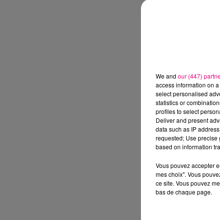
We and
our (447) partn
access information on a 
select personalised ad
statistics or combinatio
profiles to select person
Deliver and present adv
data such as IP address 
requested; Use precise g
based on information tra
Vous pouvez accepter en 
mes choix". Vous pouvez
ce site. Vous pouvez met
bas de chaque page.