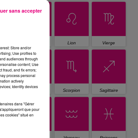
uer sans accepter
Cancer
Lion
Vierge
erest: Store and/or
tising; Use profiles to
tand audiences through
personalise content; Use
 fraud, and fix errors;
 may process personal
mation actively
vices; Identify devices
Balance
Scorpion
Sagittaire
rtenaires dans "Gérer
s'appliqueront que pour
les cookies" situé en
Capricorne
Verseau
Poissons