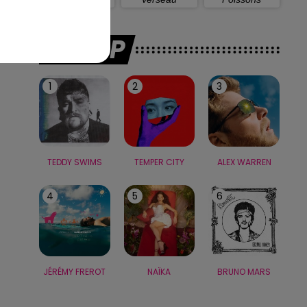
LE TOP
1
2
3
TEDDY SWIMS
TEMPER CITY
ALEX WARREN
4
5
6
JÉRÉMY FREROT
NAÏKA
BRUNO MARS