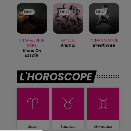
13h30
13h30
13h27
13h27
13h23
13h23
VITAA & JULIEN
KATSEYE
ARIANA GRANDE
Animal
Break Free
DORE
Viens On
Essaie
L'HOROSCOPE
Bélier
Taureau
Gémeaux