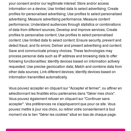
your consent and/or our legitimate interest: Store and/or access
information on a device; Use limited data to select advertising; Create
Cancer
Lion
Vierge
profiles for personalised advertising; Use profiles to select personalised
advertising; Measure advertising performance; Measure content
performance; Understand audiences through statistics or combinations
of data from different sources; Develop and improve services; Create
profiles to personalise content; Use profiles to select personalised
content; Use limited data to select content; Ensure security, prevent and
detect fraud, and fix errors; Deliver and present advertising and content;
Save and communicate privacy choices. These technologies may
process personal data such as IP address and browsing data to offer
following functionalities: Identify devices based on information actively
Balance
Scorpion
Sagittaire
requested; Use precise geolocation data; Match and combine data from
other data sources; Link different devices; Identify devices based on
information transmitted automatically.
Vous pouvez accepter en cliquant sur "Accepter et fermer", ou affiner en
sélectionnant les finalités et/ou partenaires dans "Gérer mes choix".
Vous pouvez également refuser en cliquant sur "Continuer sans
accepter". Vos préférences ne s'appliqueront que pour ce site. Vous
pouvez mettre à jour vos choix, ou retirer votre consentement à tout
moment via le lien "Gérer les cookies" situé en bas de chaque page.
Capricorne
Verseau
Poissons