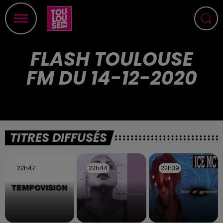
FLASH TOULOUSE
FM DU 14-12-2020
TITRES DIFFUSÉS
22h47
22h47
22h44
22h44
22h39
22h39