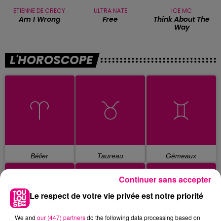
ETIENNE DE CRECY
ULTRA NATE
ICE MC
Am I Wrong
Free
Think About The
Way
L'HOROSCOPE
Bélier
Taureau
Gémeaux
Continuer sans accepter
Le respect de votre vie privée est notre priorité
We and
our (447) partners
do the following data processing based on