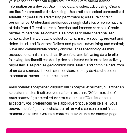
your consent and/or our legitimate interest: Store and/or access
information on a device; Use limited data to select advertising; Create
Cancer
Lion
Vierge
profiles for personalised advertising; Use profiles to select personalised
advertising; Measure advertising performance; Measure content
performance; Understand audiences through statistics or combinations
of data from different sources; Develop and improve services; Create
profiles to personalise content; Use profiles to select personalised
content; Use limited data to select content; Ensure security, prevent and
detect fraud, and fix errors; Deliver and present advertising and content;
Save and communicate privacy choices. These technologies may
process personal data such as IP address and browsing data to offer
following functionalities: Identify devices based on information actively
Balance
Scorpion
Sagittaire
requested; Use precise geolocation data; Match and combine data from
other data sources; Link different devices; Identify devices based on
information transmitted automatically.
Vous pouvez accepter en cliquant sur "Accepter et fermer", ou affiner en
sélectionnant les finalités et/ou partenaires dans "Gérer mes choix".
Vous pouvez également refuser en cliquant sur "Continuer sans
accepter". Vos préférences ne s'appliqueront que pour ce site. Vous
pouvez mettre à jour vos choix, ou retirer votre consentement à tout
moment via le lien "Gérer les cookies" situé en bas de chaque page.
Capricorne
Verseau
Poissons