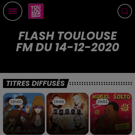
FLASH TOULOUSE
FM DU 14-12-2020
TITRES DIFFUSÉS
22h00
22h00
21h56
21h56
21h53
21h53