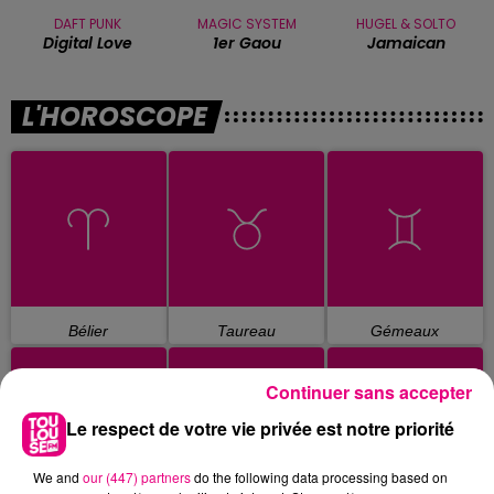
DAFT PUNK
MAGIC SYSTEM
HUGEL & SOLTO
Digital Love
1er Gaou
Jamaican
L'HOROSCOPE
Bélier
Taureau
Gémeaux
Continuer sans accepter
Le respect de votre vie privée est notre priorité
We and
our (447) partners
do the following data processing based on