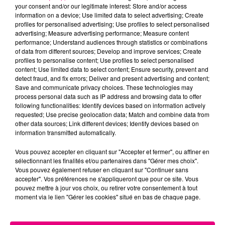
your consent and/or our legitimate interest: Store and/or access
information on a device; Use limited data to select advertising; Create
profiles for personalised advertising; Use profiles to select personalised
Cancer
Lion
Vierge
advertising; Measure advertising performance; Measure content
performance; Understand audiences through statistics or combinations
of data from different sources; Develop and improve services; Create
profiles to personalise content; Use profiles to select personalised
content; Use limited data to select content; Ensure security, prevent and
detect fraud, and fix errors; Deliver and present advertising and content;
Save and communicate privacy choices. These technologies may
process personal data such as IP address and browsing data to offer
following functionalities: Identify devices based on information actively
Balance
Scorpion
Sagittaire
requested; Use precise geolocation data; Match and combine data from
other data sources; Link different devices; Identify devices based on
information transmitted automatically.
Vous pouvez accepter en cliquant sur "Accepter et fermer", ou affiner en
sélectionnant les finalités et/ou partenaires dans "Gérer mes choix".
Vous pouvez également refuser en cliquant sur "Continuer sans
accepter". Vos préférences ne s'appliqueront que pour ce site. Vous
pouvez mettre à jour vos choix, ou retirer votre consentement à tout
moment via le lien "Gérer les cookies" situé en bas de chaque page.
Capricorne
Verseau
Poissons