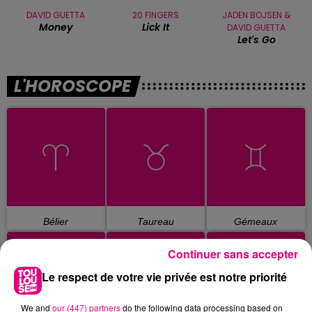
DAVID GUETTA
20 FINGERS
JADEN BOJSEN &
Money
Lick It
DAVID GUETTA
Let's Go
L'HOROSCOPE
Bélier
Taureau
Gémeaux
Continuer sans accepter
Le respect de votre vie privée est notre priorité
We and
our (447) partners
do the following data processing based on