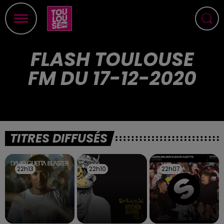
FLASH TOULOUSE
FM DU 17-12-2020
TITRES DIFFUSÉS
22h13
22h13
22h10
22h10
22h07
22h07