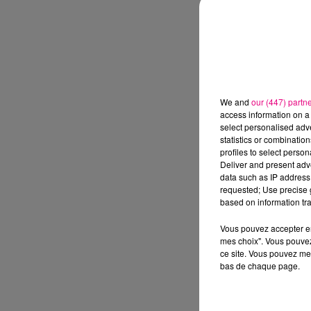
We and
our (447) partn
access information on a 
select personalised ad
statistics or combinatio
profiles to select person
Deliver and present adv
data such as IP address 
requested; Use precise g
based on information tra
Vous pouvez accepter en 
mes choix". Vous pouvez
ce site. Vous pouvez met
bas de chaque page.