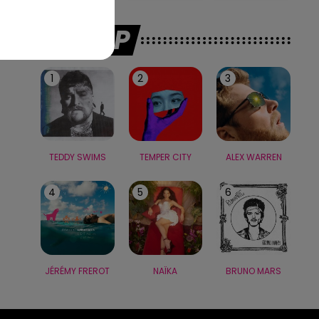
LE TOP
1
2
3
TEDDY SWIMS
TEMPER CITY
ALEX WARREN
4
5
6
JÉRÉMY FREROT
NAÏKA
BRUNO MARS