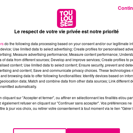
Contin
Le respect de votre vie privée est notre priorité
ers
do the following data processing based on your consent and/or our legitimate int
device; Use limited data to select advertising; Create profiles for personalised adver
vertising; Measure advertising performance; Measure content performance; Unders
ns of data from different sources; Develop and improve services; Create profiles to 
alised content; Use limited data to select content; Ensure security, prevent and detect
ertising and content; Save and communicate privacy choices. These technologies
and browsing data to offer following functionalities: Identify devices based on infor
eolocation data; Match and combine data from other data sources; Link different de
nsmitted automatically.
cliquant sur "Accepter et fermer", ou affiner en sélectionnant les finalités et/ou pa
 également refuser en cliquant sur "Continuer sans accepter". Vos préférences ne 
tre à jour vos choix, ou retirer votre consentement à tout moment via le lien "Gérer 