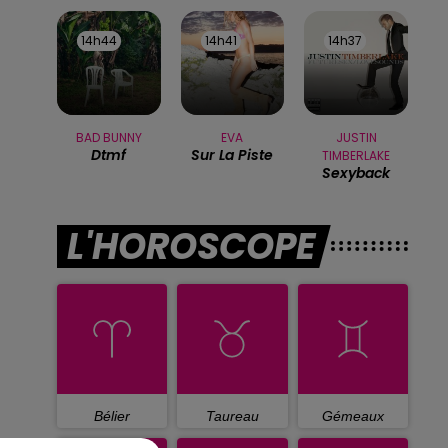
14h44
14h44
14h41
14h41
14h37
14h37
BAD BUNNY
EVA
JUSTIN
Dtmf
Sur La Piste
TIMBERLAKE
Sexyback
L'HOROSCOPE
Bélier
Taureau
Gémeaux