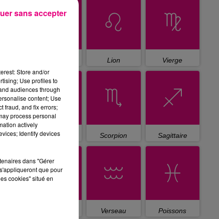
uer sans accepter
Cancer
Lion
Vierge
erest: Store and/or
tising; Use profiles to
tand audiences through
personalise content; Use
 fraud, and fix errors;
 may process personal
mation actively
vices; Identify devices
Balance
Scorpion
Sagittaire
rtenaires dans "Gérer
s'appliqueront que pour
les cookies" situé en
Capricorne
Verseau
Poissons