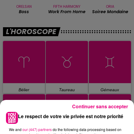
ORELSAN
FIFTH HARMONY
ORIA
Boss
Work From Home
Soiree Mondaine
L'HOROSCOPE
Bélier
Taureau
Gémeaux
Continuer sans accepter
Le respect de votre vie privée est notre priorité
We and
our (447) partners
do the following data processing based on