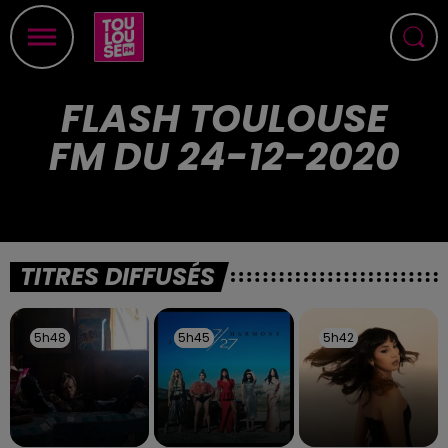
FLASH TOULOUSE
FM DU 24-12-2020
TITRES DIFFUSÉS
5h48
5h48
5h45
5h45
5h42
5h42