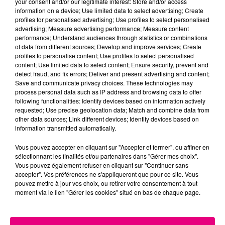
your consent and/or our legitimate interest: Store and/or access
information on a device; Use limited data to select advertising; Create
Cancer
Lion
Vierge
profiles for personalised advertising; Use profiles to select personalised
advertising; Measure advertising performance; Measure content
performance; Understand audiences through statistics or combinations
of data from different sources; Develop and improve services; Create
profiles to personalise content; Use profiles to select personalised
content; Use limited data to select content; Ensure security, prevent and
detect fraud, and fix errors; Deliver and present advertising and content;
Save and communicate privacy choices. These technologies may
process personal data such as IP address and browsing data to offer
following functionalities: Identify devices based on information actively
Balance
Scorpion
Sagittaire
requested; Use precise geolocation data; Match and combine data from
other data sources; Link different devices; Identify devices based on
information transmitted automatically.
Vous pouvez accepter en cliquant sur "Accepter et fermer", ou affiner en
sélectionnant les finalités et/ou partenaires dans "Gérer mes choix".
Vous pouvez également refuser en cliquant sur "Continuer sans
accepter". Vos préférences ne s'appliqueront que pour ce site. Vous
pouvez mettre à jour vos choix, ou retirer votre consentement à tout
moment via le lien "Gérer les cookies" situé en bas de chaque page.
Capricorne
Verseau
Poissons