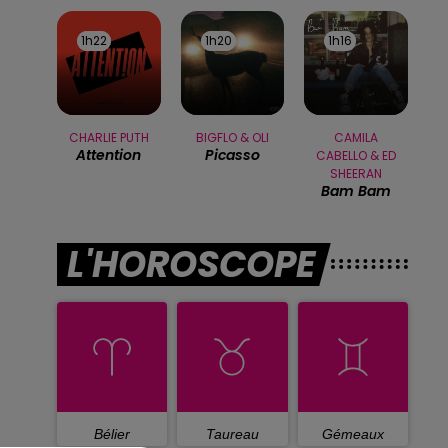
1h22
1h22
1h20
1h20
1h16
1h16
CHARLIE PUTH
BIGFLO & OLI
CAMILA
Attention
Picasso
CABELLO & ED
SHEERAN
Bam Bam
L'HOROSCOPE
Bélier
Taureau
Gémeaux