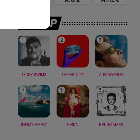
Capricorne
Verseau
Poissons
LE TOP
1
2
3
TEDDY SWIMS
TEMPER CITY
ALEX WARREN
4
5
6
JÉRÉMY FREROT
NAÏKA
BRUNO MARS