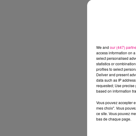
We and
our (447) partn
access information on a 
select personalised ad
statistics or combinatio
profiles to select person
Deliver and present adv
data such as IP address 
requested; Use precise g
based on information tra
Vous pouvez accepter en 
mes choix". Vous pouvez
ce site. Vous pouvez met
bas de chaque page.