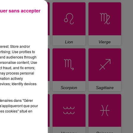
uer sans accepter
Cancer
Lion
Vierge
erest: Store and/or
tising; Use profiles to
tand audiences through
personalise content; Use
 fraud, and fix errors;
 may process personal
mation actively
vices; Identify devices
Balance
Scorpion
Sagittaire
rtenaires dans "Gérer
s'appliqueront que pour
les cookies" situé en