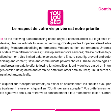
Contin
Le respect de votre vie privée est notre priorité
ers
do the following data processing based on your consent and/or our legitimate int
device; Use limited data to select advertising; Create profiles for personalised adver
vertising; Measure advertising performance; Measure content performance; Unders
ns of data from different sources; Develop and improve services; Create profiles to 
alised content; Use limited data to select content; Ensure security, prevent and detect
ertising and content; Save and communicate privacy choices. These technologies
and browsing data to offer following functionalities: Identify devices based on infor
eolocation data; Match and combine data from other data sources; Link different de
nsmitted automatically.
cliquant sur "Accepter et fermer", ou affiner en sélectionnant les finalités et/ou pa
 également refuser en cliquant sur "Continuer sans accepter". Vos préférences ne 
tre à jour vos choix, ou retirer votre consentement à tout moment via le lien "Gérer 