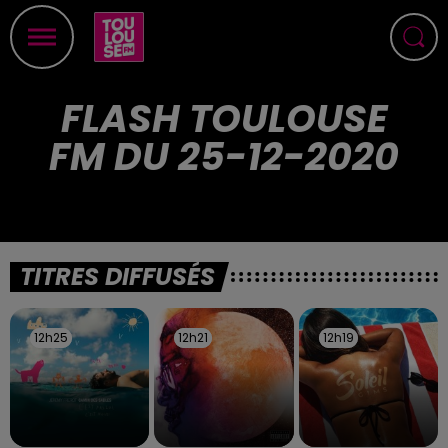
FLASH TOULOUSE
FM DU 25-12-2020
TITRES DIFFUSÉS
12h25
12h25
12h21
12h21
12h19
12h19