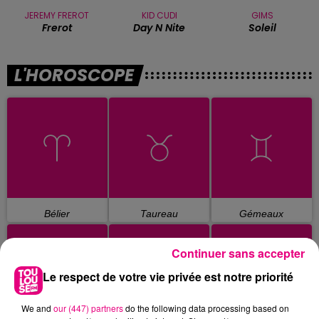
JEREMY FREROT
KID CUDI
GIMS
Frerot
Day N Nite
Soleil
L'HOROSCOPE
Bélier
Taureau
Gémeaux
Continuer sans accepter
Le respect de votre vie privée est notre priorité
We and
our (447) partners
do the following data processing based on