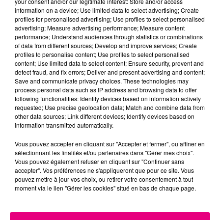
your consent and/or our legitimate interest: Store and/or access
information on a device; Use limited data to select advertising; Create
Cancer
Lion
Vierge
profiles for personalised advertising; Use profiles to select personalised
advertising; Measure advertising performance; Measure content
performance; Understand audiences through statistics or combinations
of data from different sources; Develop and improve services; Create
profiles to personalise content; Use profiles to select personalised
content; Use limited data to select content; Ensure security, prevent and
detect fraud, and fix errors; Deliver and present advertising and content;
Save and communicate privacy choices. These technologies may
process personal data such as IP address and browsing data to offer
following functionalities: Identify devices based on information actively
Balance
Scorpion
Sagittaire
requested; Use precise geolocation data; Match and combine data from
other data sources; Link different devices; Identify devices based on
information transmitted automatically.
Vous pouvez accepter en cliquant sur "Accepter et fermer", ou affiner en
sélectionnant les finalités et/ou partenaires dans "Gérer mes choix".
Vous pouvez également refuser en cliquant sur "Continuer sans
accepter". Vos préférences ne s'appliqueront que pour ce site. Vous
pouvez mettre à jour vos choix, ou retirer votre consentement à tout
moment via le lien "Gérer les cookies" situé en bas de chaque page.
Capricorne
Verseau
Poissons