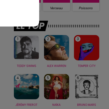
Capricorne
Verseau
Poissons
LE TOP
1
2
3
TEDDY SWIMS
ALEX WARREN
TEMPER CITY
4
5
6
JÉRÉMY FREROT
NAÏKA
BRUNO MARS