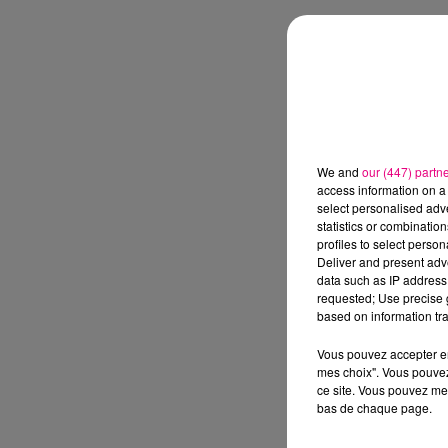
We and
our (447) partn
access information on a 
select personalised ad
statistics or combinatio
profiles to select person
Deliver and present adv
data such as IP address 
requested; Use precise g
based on information tra
Vous pouvez accepter en 
mes choix". Vous pouvez
ce site. Vous pouvez met
bas de chaque page.