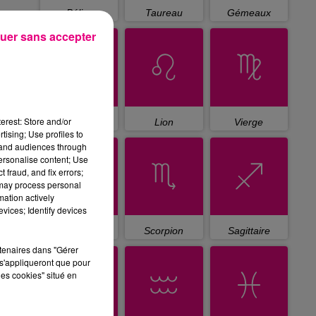
Bélier
Taureau
Gémeaux
uer sans accepter
erest: Store and/or
Cancer
Lion
Vierge
tising; Use profiles to
tand audiences through
personalise content; Use
 fraud, and fix errors;
 may process personal
mation actively
vices; Identify devices
Balance
Scorpion
Sagittaire
rtenaires dans "Gérer
s'appliqueront que pour
les cookies" situé en