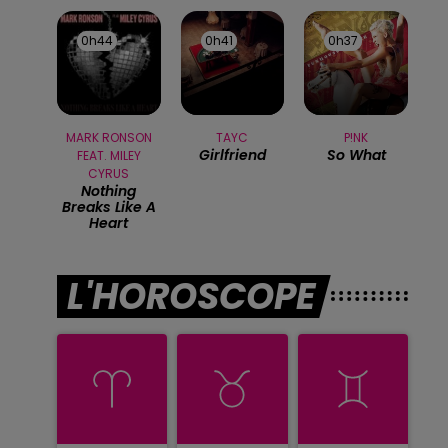
0h44
0h44
0h41
0h41
0h37
0h37
MARK RONSON
TAYC
P!NK
Girlfriend
So What
FEAT. MILEY
CYRUS
Nothing
Breaks Like A
Heart
L'HOROSCOPE