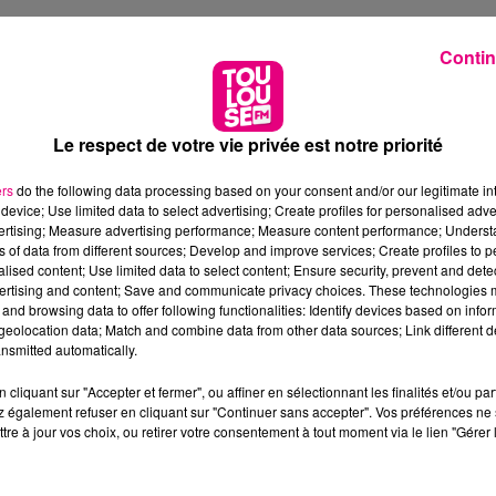
Contin
Le respect de votre vie privée est notre priorité
ers
do the following data processing based on your consent and/or our legitimate int
device; Use limited data to select advertising; Create profiles for personalised adver
vertising; Measure advertising performance; Measure content performance; Unders
ns of data from different sources; Develop and improve services; Create profiles to 
alised content; Use limited data to select content; Ensure security, prevent and detect
ertising and content; Save and communicate privacy choices. These technologies
and browsing data to offer following functionalities: Identify devices based on infor
eolocation data; Match and combine data from other data sources; Link different de
nsmitted automatically.
cliquant sur "Accepter et fermer", ou affiner en sélectionnant les finalités et/ou pa
 également refuser en cliquant sur "Continuer sans accepter". Vos préférences ne 
tre à jour vos choix, ou retirer votre consentement à tout moment via le lien "Gérer 