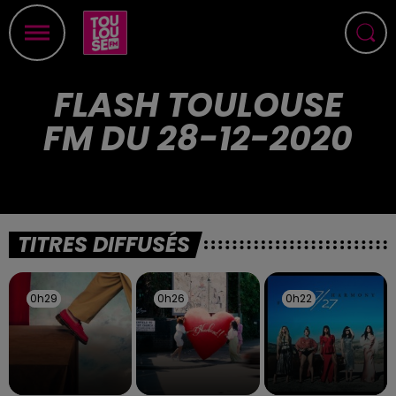
FLASH TOULOUSE
FM DU 28-12-2020
TITRES DIFFUSÉS
0h29
0h29
0h26
0h26
0h22
0h22