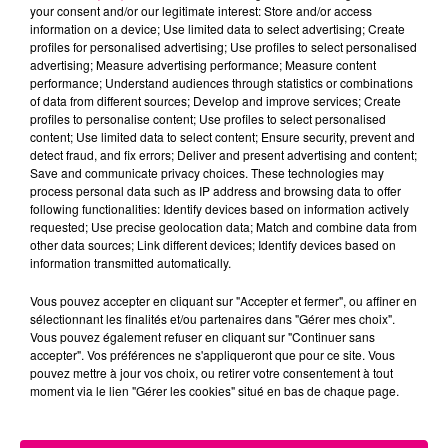
your consent and/or our legitimate interest: Store and/or access
information on a device; Use limited data to select advertising; Create
Cancer
Lion
Vierge
profiles for personalised advertising; Use profiles to select personalised
advertising; Measure advertising performance; Measure content
performance; Understand audiences through statistics or combinations
of data from different sources; Develop and improve services; Create
profiles to personalise content; Use profiles to select personalised
content; Use limited data to select content; Ensure security, prevent and
detect fraud, and fix errors; Deliver and present advertising and content;
Save and communicate privacy choices. These technologies may
process personal data such as IP address and browsing data to offer
following functionalities: Identify devices based on information actively
Balance
Scorpion
Sagittaire
requested; Use precise geolocation data; Match and combine data from
other data sources; Link different devices; Identify devices based on
information transmitted automatically.
Vous pouvez accepter en cliquant sur "Accepter et fermer", ou affiner en
sélectionnant les finalités et/ou partenaires dans "Gérer mes choix".
Vous pouvez également refuser en cliquant sur "Continuer sans
accepter". Vos préférences ne s'appliqueront que pour ce site. Vous
pouvez mettre à jour vos choix, ou retirer votre consentement à tout
moment via le lien "Gérer les cookies" situé en bas de chaque page.
Capricorne
Verseau
Poissons