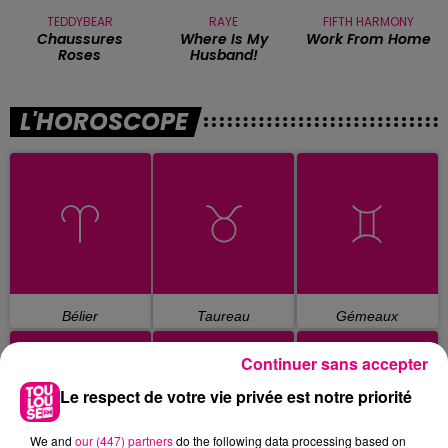
TEDDYBEAR
RAYE
FIFTH HARMONY
Chaussures
Where Is My
Work From Home
Roses
Husband!
L'HOROSCOPE
Bélier
Taureau
Gémeaux
Continuer sans accepter
Le respect de votre vie privée est notre priorité
We and
our (447) partners
do the following data processing based on