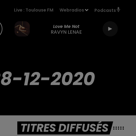
Live :
Toulouse FM
Webradios
Podcasts
Love Me Not
RAVYN LENAE
28-12-2020
TITRES DIFFUSÉS