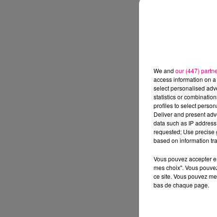
We and
our (447) partn
access information on a 
select personalised ad
statistics or combinatio
profiles to select person
Deliver and present adv
data such as IP address 
requested; Use precise g
based on information tra
Vous pouvez accepter en 
mes choix". Vous pouvez
ce site. Vous pouvez met
bas de chaque page.