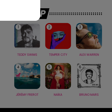
LE TOP
1
2
3
TEDDY SWIMS
TEMPER CITY
ALEX WARREN
4
5
6
JÉRÉMY FREROT
NAÏKA
BRUNO MARS