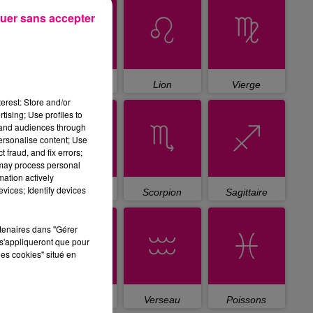
uer sans accepter
Cancer
Lion
Vierge
erest: Store and/or
tising; Use profiles to
tand audiences through
personalise content; Use
 fraud, and fix errors;
 may process personal
mation actively
vices; Identify devices
Balance
Scorpion
Sagittaire
rtenaires dans "Gérer
s'appliqueront que pour
les cookies" situé en
Capricorne
Verseau
Poissons