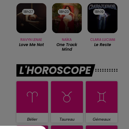
18h27
18h27
18h23
18h23
18h19
18h19
RAVYN LENAE
NAÏKA
CLARA LUCIANI
Love Me Not
One Track
Le Reste
Mind
L'HOROSCOPE
Bélier
Taureau
Gémeaux