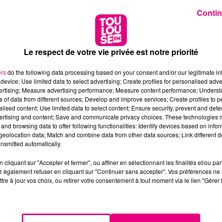
Contin
Le respect de votre vie privée est notre priorité
ers
do the following data processing based on your consent and/or our legitimate int
device; Use limited data to select advertising; Create profiles for personalised adver
vertising; Measure advertising performance; Measure content performance; Unders
ns of data from different sources; Develop and improve services; Create profiles to 
alised content; Use limited data to select content; Ensure security, prevent and detect
ertising and content; Save and communicate privacy choices. These technologies
and browsing data to offer following functionalities: Identify devices based on infor
eolocation data; Match and combine data from other data sources; Link different de
nsmitted automatically.
cliquant sur "Accepter et fermer", ou affiner en sélectionnant les finalités et/ou pa
 également refuser en cliquant sur "Continuer sans accepter". Vos préférences ne 
tre à jour vos choix, ou retirer votre consentement à tout moment via le lien "Gérer 