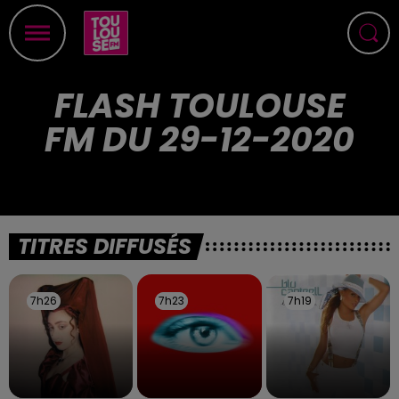
FLASH TOULOUSE
FM DU 29-12-2020
TITRES DIFFUSÉS
7h26
7h26
7h23
7h23
7h19
7h19