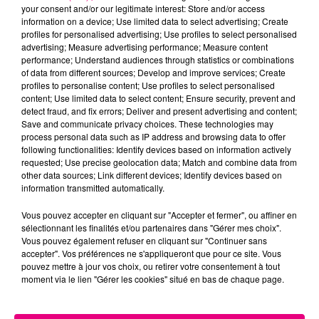
your consent and/or our legitimate interest: Store and/or access
information on a device; Use limited data to select advertising; Create
profiles for personalised advertising; Use profiles to select personalised
Cancer
Lion
Vierge
advertising; Measure advertising performance; Measure content
performance; Understand audiences through statistics or combinations
of data from different sources; Develop and improve services; Create
profiles to personalise content; Use profiles to select personalised
content; Use limited data to select content; Ensure security, prevent and
detect fraud, and fix errors; Deliver and present advertising and content;
Save and communicate privacy choices. These technologies may
process personal data such as IP address and browsing data to offer
following functionalities: Identify devices based on information actively
Balance
Scorpion
Sagittaire
requested; Use precise geolocation data; Match and combine data from
other data sources; Link different devices; Identify devices based on
information transmitted automatically.
Vous pouvez accepter en cliquant sur "Accepter et fermer", ou affiner en
sélectionnant les finalités et/ou partenaires dans "Gérer mes choix".
Vous pouvez également refuser en cliquant sur "Continuer sans
accepter". Vos préférences ne s'appliqueront que pour ce site. Vous
pouvez mettre à jour vos choix, ou retirer votre consentement à tout
moment via le lien "Gérer les cookies" situé en bas de chaque page.
Capricorne
Verseau
Poissons