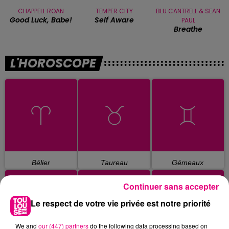
CHAPPELL ROAN
TEMPER CITY
BLU CANTRELL & SEAN
Good Luck, Babe!
Self Aware
PAUL
Breathe
L'HOROSCOPE
Bélier
Taureau
Gémeaux
Continuer sans accepter
Le respect de votre vie privée est notre priorité
We and
our (447) partners
do the following data processing based on