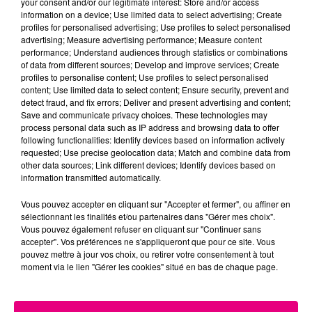
your consent and/or our legitimate interest: Store and/or access
information on a device; Use limited data to select advertising; Create
Cancer
Lion
Vierge
profiles for personalised advertising; Use profiles to select personalised
advertising; Measure advertising performance; Measure content
performance; Understand audiences through statistics or combinations
of data from different sources; Develop and improve services; Create
profiles to personalise content; Use profiles to select personalised
content; Use limited data to select content; Ensure security, prevent and
detect fraud, and fix errors; Deliver and present advertising and content;
Save and communicate privacy choices. These technologies may
process personal data such as IP address and browsing data to offer
following functionalities: Identify devices based on information actively
Balance
Scorpion
Sagittaire
requested; Use precise geolocation data; Match and combine data from
other data sources; Link different devices; Identify devices based on
information transmitted automatically.
Vous pouvez accepter en cliquant sur "Accepter et fermer", ou affiner en
sélectionnant les finalités et/ou partenaires dans "Gérer mes choix".
Vous pouvez également refuser en cliquant sur "Continuer sans
accepter". Vos préférences ne s'appliqueront que pour ce site. Vous
pouvez mettre à jour vos choix, ou retirer votre consentement à tout
moment via le lien "Gérer les cookies" situé en bas de chaque page.
Capricorne
Verseau
Poissons