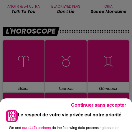
ANOTR & 54 ULTRA
BLACK EYED PEAS
ORIA
Talk To You
Don't Lie
Soiree Mondaine
L'HOROSCOPE
Bélier
Taureau
Gémeaux
Continuer sans accepter
Le respect de votre vie privée est notre priorité
We and
our (447) partners
do the following data processing based on