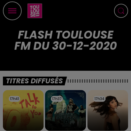
FLASH TOULOUSE
FM DU 30-12-2020
TITRES DIFFUSÉS
17h41
17h41
17h37
17h37
17h34
17h34