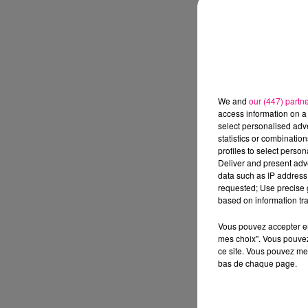
We and
our (447) partn
access information on a 
select personalised ad
statistics or combinatio
profiles to select person
Deliver and present adv
data such as IP address 
requested; Use precise g
based on information tra
Vous pouvez accepter en 
mes choix". Vous pouvez
ce site. Vous pouvez met
bas de chaque page.