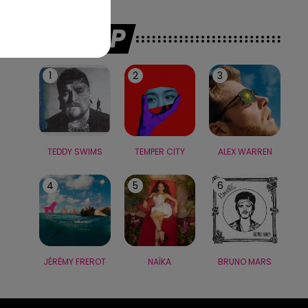
LE TOP
1
2
3
TEDDY SWIMS
TEMPER CITY
ALEX WARREN
4
5
6
JÉRÉMY FREROT
NAÏKA
BRUNO MARS