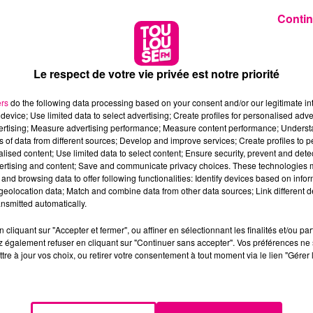
Contin
Le respect de votre vie privée est notre priorité
ers
do the following data processing based on your consent and/or our legitimate int
device; Use limited data to select advertising; Create profiles for personalised adver
vertising; Measure advertising performance; Measure content performance; Unders
ns of data from different sources; Develop and improve services; Create profiles to 
alised content; Use limited data to select content; Ensure security, prevent and detect
ertising and content; Save and communicate privacy choices. These technologies
and browsing data to offer following functionalities: Identify devices based on infor
eolocation data; Match and combine data from other data sources; Link different de
nsmitted automatically.
cliquant sur "Accepter et fermer", ou affiner en sélectionnant les finalités et/ou pa
 également refuser en cliquant sur "Continuer sans accepter". Vos préférences ne 
tre à jour vos choix, ou retirer votre consentement à tout moment via le lien "Gérer 