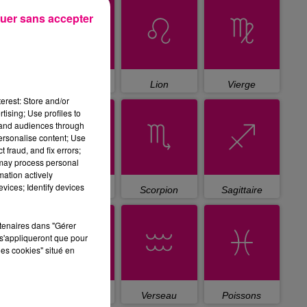
uer sans accepter
Cancer
Lion
Vierge
erest: Store and/or
tising; Use profiles to
tand audiences through
personalise content; Use
 fraud, and fix errors;
 may process personal
mation actively
vices; Identify devices
Balance
Scorpion
Sagittaire
rtenaires dans "Gérer
s'appliqueront que pour
les cookies" situé en
Capricorne
Verseau
Poissons