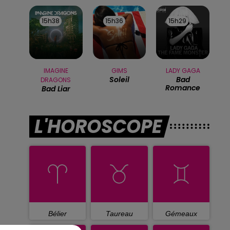
15h38
15h38
15h36
15h36
15h29
15h29
IMAGINE
GIMS
LADY GAGA
Soleil
Bad
DRAGONS
Romance
Bad Liar
L'HOROSCOPE
Bélier
Taureau
Gémeaux